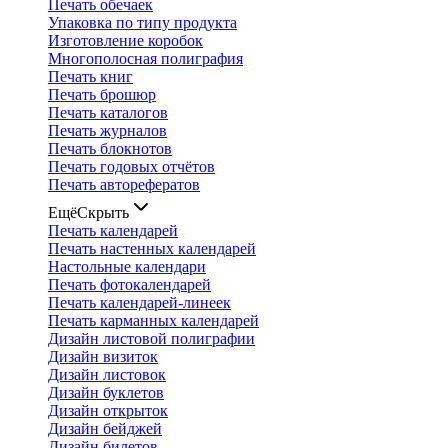
Печать обечаек
Упаковка по типу продукта
Изготовление коробок
Многополосная полиграфия
Печать книг
Печать брошюр
Печать каталогов
Печать журналов
Печать блокнотов
Печать годовых отчётов
Печать авторефератов
Ещё
Скрыть
Печать календарей
Печать настенных календарей
Настольные календари
Печать фотокалендарей
Печать календарей-линеек
Печать карманных календарей
Дизайн листовой полиграфии
Дизайн визиток
Дизайн листовок
Дизайн буклетов
Дизайн открыток
Дизайн бейджей
Дизайн билетов