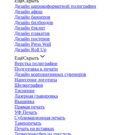
Ещё
Скрыть
Дизайн широкоформатной полиграфии
Дизайн афиш
Дизайн баннеров
Дизайн билбордов
Дизайн бэклит
Дизайн плакатов
Дизайн постеров
Дизайн Press Wall
Дизайн Roll Up
Ещё
Скрыть
Верстка полиграфии
Подготовка к печати
Дизайн корпоративных сувениров
Нанесение логотипа
Шелкография
Тиснение
Лазерная гравировка
Вышивка
Прямая печать
УФ Печать
Сублимационная печать
Тампопечать
Печать на вставках
Термотрансфер на текстиль