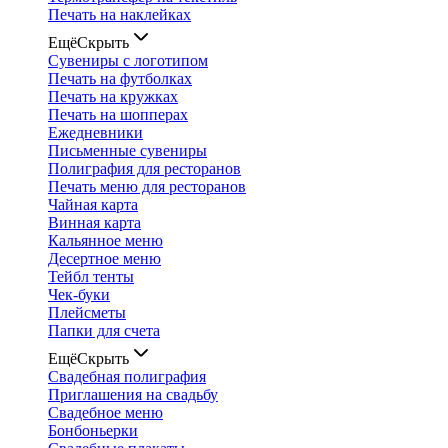
Печать на наклейках
Ещё
Скрыть
Сувениры с логотипом
Печать на футболках
Печать на кружках
Печать на шопперах
Ежедневники
Письменные сувениры
Полиграфия для ресторанов
Печать меню для ресторанов
Чайная карта
Винная карта
Кальянное меню
Десертное меню
Тейбл тенты
Чек-буки
Плейсметы
Папки для счета
Ещё
Скрыть
Свадебная полиграфия
Приглашения на свадьбу
Свадебное меню
Бонбоньерки