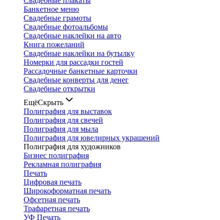
Свадебные плакаты
Банкетное меню
Свадебные грамоты
Свадебные фотоальбомы
Свадебные наклейки на авто
Книга пожеланий
Свадебные наклейки на бутылку
Номерки для рассадки гостей
Рассадочные банкетные карточки
Свадебные конверты для денег
Свадебные открытки
Ещё
Скрыть
Полиграфия для выставок
Полиграфия для свечей
Полиграфия для мыла
Полиграфия для ювелирных украшений
Полиграфия для художников
Бизнес полиграфия
Рекламная полиграфия
Печать
Цифровая печать
Широкоформатная печать
Офсетная печать
Трафаретная печать
УФ Печать