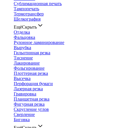
Сублимационная печать
Тампопечать
Термотрансфер
Шелкография
Ещё
Скрыть
Отделка
Фальцовка
Рулонное ламинирование
Вырубка
Гильотинная резка
Тиснение
Лакирование
Фольгирование
Плоттерная резка
Высечка
Перфорация бумаги
Лазерная резка
Гравировка
Планшетная резка
Фигурная резка
Скругление углов
Сверление
Биговка
Ещё
Скрыть