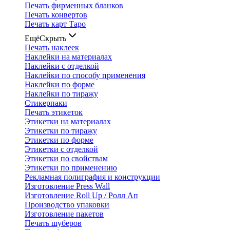
Печать фирменных бланков
Печать конвертов
Печать карт Таро
Ещё
Скрыть
Печать наклеек
Наклейки на материалах
Наклейки с отделкой
Наклейки по способу применения
Наклейки по форме
Наклейки по тиражу
Стикерпаки
Печать этикеток
Этикетки на материалах
Этикетки по тиражу
Этикетки по форме
Этикетки с отделкой
Этикетки по свойствам
Этикетки по применению
Рекламная полиграфия и конструкции
Изготовление Press Wall
Изготовление Roll Up / Ролл Ап
Производство упаковки
Изготовление пакетов
Печать шуберов