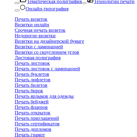
Тематическая полиграфия
Технологии печати
Онлайн-типография
Печать визиток
Визитки онлайн
Срочная печать визиток
Недорогие визитки
Визитки на дизайнерской бумаге
Визитки с ламинацией
Визитки со скруглением углов
Листовая полиграфия
Печать листовок
Печать листовок с ламинацией
Печать буклетов
Печать лифлетов
Печать билетов
Печать бирок
Печать ярлыков для одежды
Печать бейджей
Печать флаеров
Печать открыток
Печать приглашений
Печать сертификатов
Печать дипломов
Печать грамот