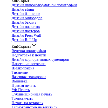
Ещё
Скрыть
Дизайн широкоформатной полиграфии
Дизайн афиш
Дизайн баннеров
Дизайн билбордов
Дизайн бэклит
Дизайн плакатов
Дизайн постеров
Дизайн Press Wall
Дизайн Roll Up
Ещё
Скрыть
Верстка полиграфии
Подготовка к печати
Дизайн корпоративных сувениров
Нанесение логотипа
Шелкография
Тиснение
Лазерная гравировка
Вышивка
Прямая печать
УФ Печать
Сублимационная печать
Тампопечать
Печать на вставках
Термотрансфер на текстиль