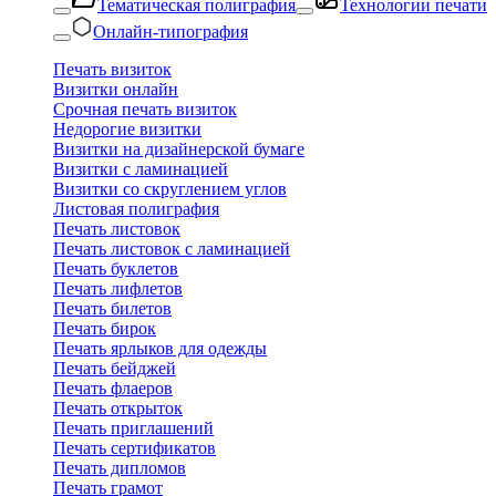
Тематическая полиграфия
Технологии печати
Онлайн-типография
Печать визиток
Визитки онлайн
Срочная печать визиток
Недорогие визитки
Визитки на дизайнерской бумаге
Визитки с ламинацией
Визитки со скруглением углов
Листовая полиграфия
Печать листовок
Печать листовок с ламинацией
Печать буклетов
Печать лифлетов
Печать билетов
Печать бирок
Печать ярлыков для одежды
Печать бейджей
Печать флаеров
Печать открыток
Печать приглашений
Печать сертификатов
Печать дипломов
Печать грамот