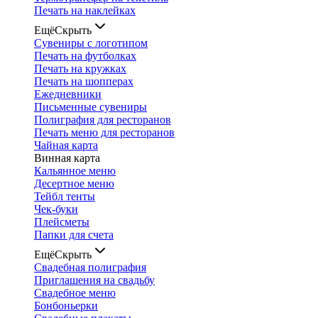
Печать на наклейках
Ещё
Скрыть
Сувениры с логотипом
Печать на футболках
Печать на кружках
Печать на шопперах
Ежедневники
Письменные сувениры
Полиграфия для ресторанов
Печать меню для ресторанов
Чайная карта
Винная карта
Кальянное меню
Десертное меню
Тейбл тенты
Чек-буки
Плейсметы
Папки для счета
Ещё
Скрыть
Свадебная полиграфия
Приглашения на свадьбу
Свадебное меню
Бонбоньерки