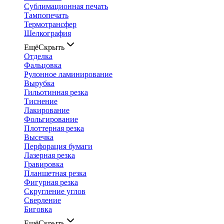
Сублимационная печать
Тампопечать
Термотрансфер
Шелкография
Ещё
Скрыть
Отделка
Фальцовка
Рулонное ламинирование
Вырубка
Гильотинная резка
Тиснение
Лакирование
Фольгирование
Плоттерная резка
Высечка
Перфорация бумаги
Лазерная резка
Гравировка
Планшетная резка
Фигурная резка
Скругление углов
Сверление
Биговка
Ещё
Скрыть