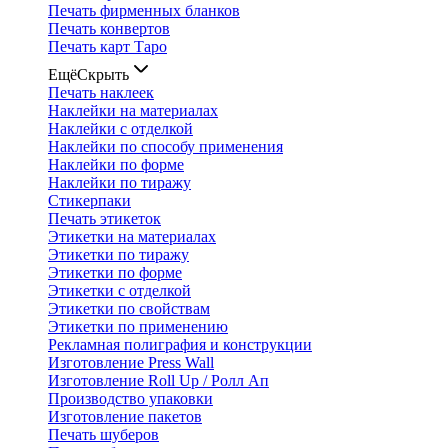
Печать фирменных бланков
Печать конвертов
Печать карт Таро
Ещё
Скрыть
Печать наклеек
Наклейки на материалах
Наклейки с отделкой
Наклейки по способу применения
Наклейки по форме
Наклейки по тиражу
Стикерпаки
Печать этикеток
Этикетки на материалах
Этикетки по тиражу
Этикетки по форме
Этикетки с отделкой
Этикетки по свойствам
Этикетки по применению
Рекламная полиграфия и конструкции
Изготовление Press Wall
Изготовление Roll Up / Ролл Ап
Производство упаковки
Изготовление пакетов
Печать шуберов