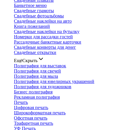
Свадебные плакаты
Банкетное меню
Свадебные грамоты
Свадебные фотоальбомы
Свадебные наклейки на авто
Книга пожеланий
Свадебные наклейки на бутылку
Номерки для рассадки гостей
Рассадочные банкетные карточки
Свадебные конверты для денег
Свадебные открытки
Ещё
Скрыть
Полиграфия для выставок
Полиграфия для свечей
Полиграфия для мыла
Полиграфия для ювелирных украшений
Полиграфия для художников
Бизнес полиграфия
Рекламная полиграфия
Печать
Цифровая печать
Широкоформатная печать
Офсетная печать
Трафаретная печать
УФ Печать