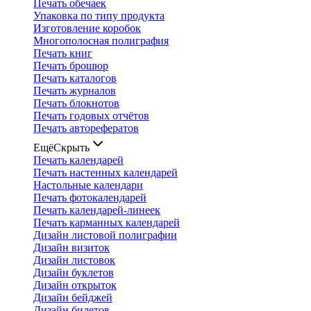
Печать обечаек
Упаковка по типу продукта
Изготовление коробок
Многополосная полиграфия
Печать книг
Печать брошюр
Печать каталогов
Печать журналов
Печать блокнотов
Печать годовых отчётов
Печать авторефератов
Ещё
Скрыть
Печать календарей
Печать настенных календарей
Настольные календари
Печать фотокалендарей
Печать календарей-линеек
Печать карманных календарей
Дизайн листовой полиграфии
Дизайн визиток
Дизайн листовок
Дизайн буклетов
Дизайн открыток
Дизайн бейджей
Дизайн билетов