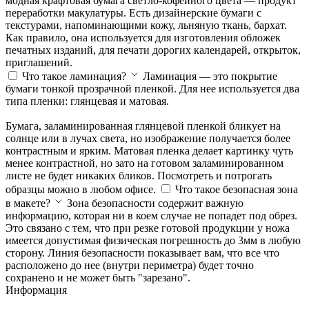
модная крафтовая бумага светло-кофейного цвета — продукт
переработки макулатуры. Есть дизайнерские бумаги с
текстурами, напоминающими кожу, льняную ткань, бархат.
Как правило, она используется для изготовления обложек
печатных изданий, для печати дорогих календарей, открыток,
приглашений.
Что такое ламинация?
Ламинация — это покрытие
бумаги тонкой прозрачной пленкой. Для нее используется два
типа пленки: глянцевая и матовая.
Бумага, заламинированная глянцевой пленкой бликует на
солнце или в лучах света, но изображение получается более
контрастным и ярким. Матовая пленка делает картинку чуть
менее контрастной, но зато на готовом заламинированном
листе не будет никаких бликов. Посмотреть и потрогать
образцы можно в любом офисе.
Что такое безопасная зона
в макете?
Зона безопасности содержит важную
информацию, которая ни в коем случае не попадет под обрез.
Это связано с тем, что при резке готовой продукции у ножа
имеется допустимая физическая погрешность до 3мм в любую
сторону. Линия безопасности показывает вам, что все что
расположено до нее (внутри периметра) будет точно
сохранено и не может быть "зарезано".
Информация