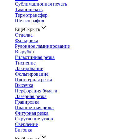
Сублимационная печать
Тампопечать
Термотрансфер
Шелкография
Ещё
Скрыть
Отделка
Фальцовка
Рулонное ламинирование
Вырубка
Гильотинная резка
Тиснение
Лакирование
Фольгирование
Плоттерная резка
Высечка
Перфорация бумаги
Лазерная резка
Гравировка
Планшетная резка
Фигурная резка
Скругление углов
Сверление
Биговка
Ещё
Скрыть