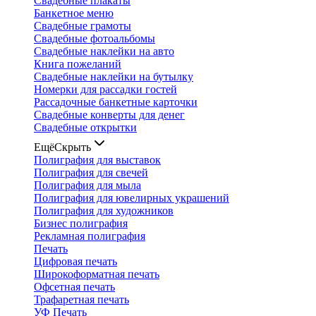
Свадебные плакаты
Банкетное меню
Свадебные грамоты
Свадебные фотоальбомы
Свадебные наклейки на авто
Книга пожеланий
Свадебные наклейки на бутылку
Номерки для рассадки гостей
Рассадочные банкетные карточки
Свадебные конверты для денег
Свадебные открытки
Ещё
Скрыть
Полиграфия для выставок
Полиграфия для свечей
Полиграфия для мыла
Полиграфия для ювелирных украшений
Полиграфия для художников
Бизнес полиграфия
Рекламная полиграфия
Печать
Цифровая печать
Широкоформатная печать
Офсетная печать
Трафаретная печать
УФ Печать