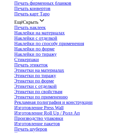
Печать фирменных бланков
Печать конвертов
Печать карт Таро
Ещё
Скрыть
Печать наклеек
Наклейки на материалах
Наклейки с отделкой
Наклейки по способу применения
Наклейки по форме
Наклейки по тиражу
Стикерпаки
Печать этикеток
Этикетки на материалах
Этикетки по тиражу
Этикетки по форме
Этикетки с отделкой
Этикетки по свойствам
Этикетки по применению
Рекламная полиграфия и конструкции
Изготовление Press Wall
Изготовление Roll Up / Ролл Ап
Производство упаковки
Изготовление пакетов
Печать шуберов