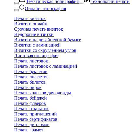
Тематическая полиграфия
Технологии печати
Онлайн-типография
Печать визиток
Визитки онлайн
Срочная печать визиток
Недорогие визитки
Визитки на дизайнерской бумаге
Визитки с ламинацией
Визитки со скруглением углов
Листовая полиграфия
Печать листовок
Печать листовок с ламинацией
Печать буклетов
Печать лифлетов
Печать билетов
Печать бирок
Печать ярлыков для одежды
Печать бейджей
Печать флаеров
Печать открыток
Печать приглашений
Печать сертификатов
Печать дипломов
Печать грамот