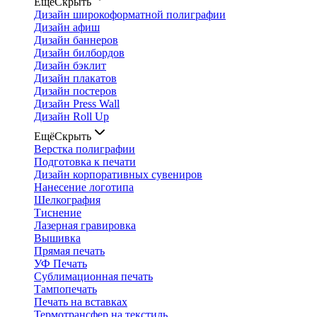
Ещё
Скрыть
Дизайн широкоформатной полиграфии
Дизайн афиш
Дизайн баннеров
Дизайн билбордов
Дизайн бэклит
Дизайн плакатов
Дизайн постеров
Дизайн Press Wall
Дизайн Roll Up
Ещё
Скрыть
Верстка полиграфии
Подготовка к печати
Дизайн корпоративных сувениров
Нанесение логотипа
Шелкография
Тиснение
Лазерная гравировка
Вышивка
Прямая печать
УФ Печать
Сублимационная печать
Тампопечать
Печать на вставках
Термотрансфер на текстиль