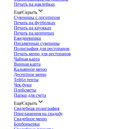
Печать на наклейках
Ещё
Скрыть
Сувениры с логотипом
Печать на футболках
Печать на кружках
Печать на шопперах
Ежедневники
Письменные сувениры
Полиграфия для ресторанов
Печать меню для ресторанов
Чайная карта
Винная карта
Кальянное меню
Десертное меню
Тейбл тенты
Чек-буки
Плейсметы
Папки для счета
Ещё
Скрыть
Свадебная полиграфия
Приглашения на свадьбу
Свадебное меню
Бонбоньерки