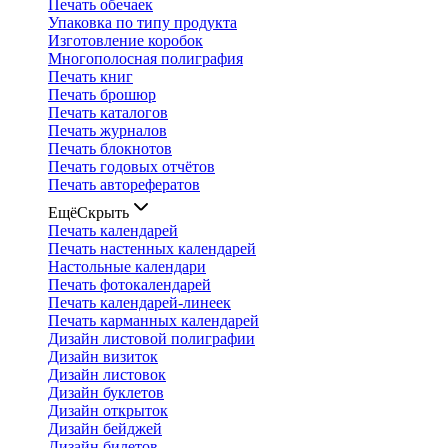
Печать обечаек
Упаковка по типу продукта
Изготовление коробок
Многополосная полиграфия
Печать книг
Печать брошюр
Печать каталогов
Печать журналов
Печать блокнотов
Печать годовых отчётов
Печать авторефератов
Ещё
Скрыть
Печать календарей
Печать настенных календарей
Настольные календари
Печать фотокалендарей
Печать календарей-линеек
Печать карманных календарей
Дизайн листовой полиграфии
Дизайн визиток
Дизайн листовок
Дизайн буклетов
Дизайн открыток
Дизайн бейджей
Дизайн билетов