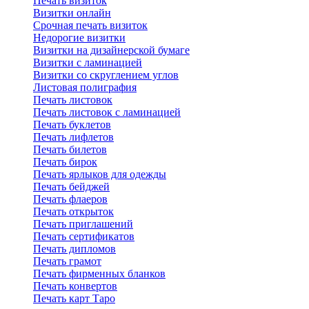
Печать визиток
Визитки онлайн
Срочная печать визиток
Недорогие визитки
Визитки на дизайнерской бумаге
Визитки с ламинацией
Визитки со скруглением углов
Листовая полиграфия
Печать листовок
Печать листовок с ламинацией
Печать буклетов
Печать лифлетов
Печать билетов
Печать бирок
Печать ярлыков для одежды
Печать бейджей
Печать флаеров
Печать открыток
Печать приглашений
Печать сертификатов
Печать дипломов
Печать грамот
Печать фирменных бланков
Печать конвертов
Печать карт Таро