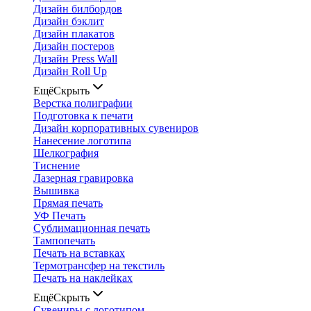
Дизайн билбордов
Дизайн бэклит
Дизайн плакатов
Дизайн постеров
Дизайн Press Wall
Дизайн Roll Up
Ещё
Скрыть
Верстка полиграфии
Подготовка к печати
Дизайн корпоративных сувениров
Нанесение логотипа
Шелкография
Тиснение
Лазерная гравировка
Вышивка
Прямая печать
УФ Печать
Сублимационная печать
Тампопечать
Печать на вставках
Термотрансфер на текстиль
Печать на наклейках
Ещё
Скрыть
Сувениры с логотипом