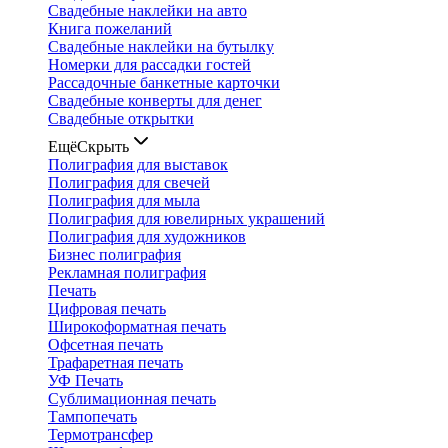
Свадебные наклейки на авто
Книга пожеланий
Свадебные наклейки на бутылку
Номерки для рассадки гостей
Рассадочные банкетные карточки
Свадебные конверты для денег
Свадебные открытки
Ещё
Скрыть
Полиграфия для выставок
Полиграфия для свечей
Полиграфия для мыла
Полиграфия для ювелирных украшений
Полиграфия для художников
Бизнес полиграфия
Рекламная полиграфия
Печать
Цифровая печать
Широкоформатная печать
Офсетная печать
Трафаретная печать
УФ Печать
Сублимационная печать
Тампопечать
Термотрансфер