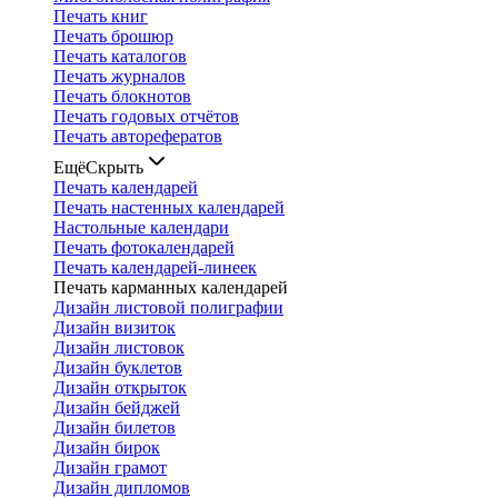
Печать книг
Печать брошюр
Печать каталогов
Печать журналов
Печать блокнотов
Печать годовых отчётов
Печать авторефератов
Ещё
Скрыть
Печать календарей
Печать настенных календарей
Настольные календари
Печать фотокалендарей
Печать календарей-линеек
Печать карманных календарей
Дизайн листовой полиграфии
Дизайн визиток
Дизайн листовок
Дизайн буклетов
Дизайн открыток
Дизайн бейджей
Дизайн билетов
Дизайн бирок
Дизайн грамот
Дизайн дипломов