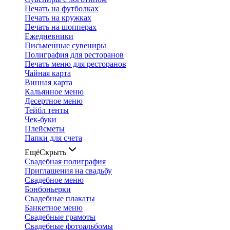
Печать на футболках
Печать на кружках
Печать на шопперах
Ежедневники
Письменные сувениры
Полиграфия для ресторанов
Печать меню для ресторанов
Чайная карта
Винная карта
Кальянное меню
Десертное меню
Тейбл тенты
Чек-буки
Плейсметы
Папки для счета
Ещё
Скрыть
Свадебная полиграфия
Приглашения на свадьбу
Свадебное меню
Бонбоньерки
Свадебные плакаты
Банкетное меню
Свадебные грамоты
Свадебные фотоальбомы