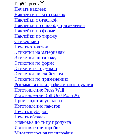
Ещё
Скрыть
Печать наклеек
Наклейки на материалах
Наклейки с отделкой
Наклейки по способу применения
Наклейки по форме
Наклейки по тиражу
Стикерпаки
Печать этикеток
Этикетки на материалах
Этикетки по тиражу
Этикетки по форме
Этикетки с отделкой
Этикетки по свойствам
Этикетки по применению
Рекламная полиграфия и конструкции
Изготовление Press Wall
Изготовление Roll Up / Ролл Ап
Производство упаковки
Изготовление пакетов
Печать шуберов
Печать обечаек
Упаковка по типу продукта
Изготовление коробок
Многополосная полиграфия