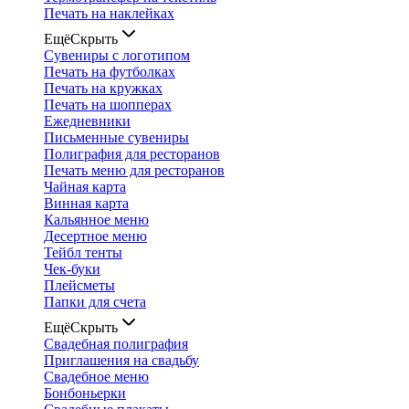
Печать на наклейках
Ещё
Скрыть
Сувениры с логотипом
Печать на футболках
Печать на кружках
Печать на шопперах
Ежедневники
Письменные сувениры
Полиграфия для ресторанов
Печать меню для ресторанов
Чайная карта
Винная карта
Кальянное меню
Десертное меню
Тейбл тенты
Чек-буки
Плейсметы
Папки для счета
Ещё
Скрыть
Свадебная полиграфия
Приглашения на свадьбу
Свадебное меню
Бонбоньерки