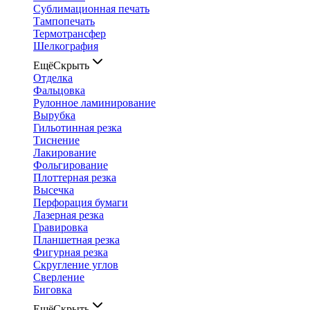
Сублимационная печать
Тампопечать
Термотрансфер
Шелкография
Ещё
Скрыть
Отделка
Фальцовка
Рулонное ламинирование
Вырубка
Гильотинная резка
Тиснение
Лакирование
Фольгирование
Плоттерная резка
Высечка
Перфорация бумаги
Лазерная резка
Гравировка
Планшетная резка
Фигурная резка
Скругление углов
Сверление
Биговка
Ещё
Скрыть