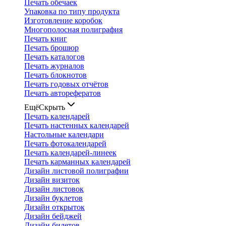
Печать обечаек
Упаковка по типу продукта
Изготовление коробок
Многополосная полиграфия
Печать книг
Печать брошюр
Печать каталогов
Печать журналов
Печать блокнотов
Печать годовых отчётов
Печать авторефератов
Ещё
Скрыть
Печать календарей
Печать настенных календарей
Настольные календари
Печать фотокалендарей
Печать календарей-линеек
Печать карманных календарей
Дизайн листовой полиграфии
Дизайн визиток
Дизайн листовок
Дизайн буклетов
Дизайн открыток
Дизайн бейджей
Дизайн билетов