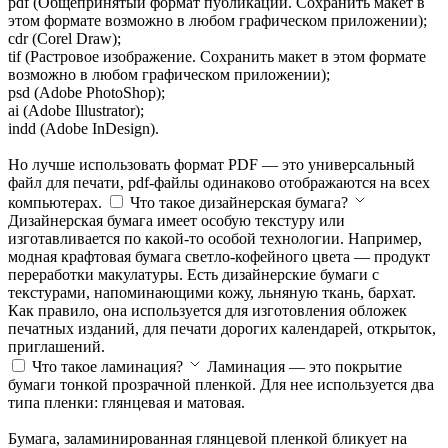
pdf (Общепринятый формат публикаций. Сохранить макет в
этом формате возможно в любом графическом приложении);
cdr (Corel Draw);
tif (Растровое изображение. Сохранить макет в этом формате
возможно в любом графическом приложении);
psd (Adobe PhotoShop);
ai (Adobe Illustrator);
indd (Adobe InDesign).
Но лучше использовать формат PDF — это универсальный
файл для печати, pdf-файлы одинаково отображаются на всех
компьютерах.
Что такое дизайнерская бумага?
Дизайнерская бумага имеет особую текстуру или
изготавливается по какой-то особой технологии. Например,
модная крафтовая бумага светло-кофейного цвета — продукт
переработки макулатуры. Есть дизайнерские бумаги с
текстурами, напоминающими кожу, льняную ткань, бархат.
Как правило, она используется для изготовления обложек
печатных изданий, для печати дорогих календарей, открыток,
приглашений.
Что такое ламинация?
Ламинация — это покрытие
бумаги тонкой прозрачной пленкой. Для нее используется два
типа пленки: глянцевая и матовая.
Бумага, заламинированная глянцевой пленкой бликует на