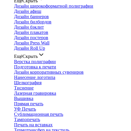
Ещё
Скрыть
Дизайн широкоформатной полиграфии
Дизайн афиш
Дизайн баннеров
Дизайн билбордов
Дизайн бэклит
Дизайн плакатов
Дизайн постеров
Дизайн Press Wall
Дизайн Roll Up
Ещё
Скрыть
Верстка полиграфии
Подготовка к печати
Дизайн корпоративных сувениров
Нанесение логотипа
Шелкография
Тиснение
Лазерная гравировка
Вышивка
Прямая печать
УФ Печать
Сублимационная печать
Тампопечать
Печать на вставках
Термотрансфер на текстиль