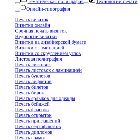
Тематическая полиграфия
Технологии печати
Онлайн-типография
Печать визиток
Визитки онлайн
Срочная печать визиток
Недорогие визитки
Визитки на дизайнерской бумаге
Визитки с ламинацией
Визитки со скруглением углов
Листовая полиграфия
Печать листовок
Печать листовок с ламинацией
Печать буклетов
Печать лифлетов
Печать билетов
Печать бирок
Печать ярлыков для одежды
Печать бейджей
Печать флаеров
Печать открыток
Печать приглашений
Печать сертификатов
Печать дипломов
Печать грамот