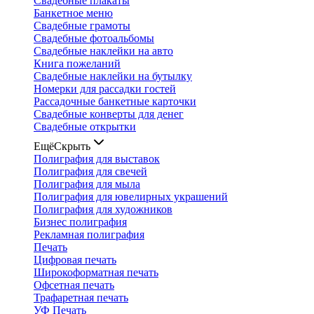
Свадебные плакаты
Банкетное меню
Свадебные грамоты
Свадебные фотоальбомы
Свадебные наклейки на авто
Книга пожеланий
Свадебные наклейки на бутылку
Номерки для рассадки гостей
Рассадочные банкетные карточки
Свадебные конверты для денег
Свадебные открытки
Ещё
Скрыть
Полиграфия для выставок
Полиграфия для свечей
Полиграфия для мыла
Полиграфия для ювелирных украшений
Полиграфия для художников
Бизнес полиграфия
Рекламная полиграфия
Печать
Цифровая печать
Широкоформатная печать
Офсетная печать
Трафаретная печать
УФ Печать