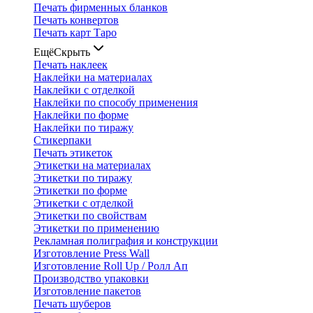
Печать фирменных бланков
Печать конвертов
Печать карт Таро
Ещё
Скрыть
Печать наклеек
Наклейки на материалах
Наклейки с отделкой
Наклейки по способу применения
Наклейки по форме
Наклейки по тиражу
Стикерпаки
Печать этикеток
Этикетки на материалах
Этикетки по тиражу
Этикетки по форме
Этикетки с отделкой
Этикетки по свойствам
Этикетки по применению
Рекламная полиграфия и конструкции
Изготовление Press Wall
Изготовление Roll Up / Ролл Ап
Производство упаковки
Изготовление пакетов
Печать шуберов