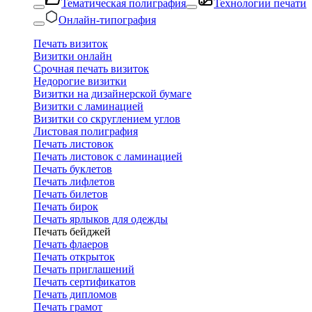
Тематическая полиграфия
Технологии печати
Онлайн-типография
Печать визиток
Визитки онлайн
Срочная печать визиток
Недорогие визитки
Визитки на дизайнерской бумаге
Визитки с ламинацией
Визитки со скруглением углов
Листовая полиграфия
Печать листовок
Печать листовок с ламинацией
Печать буклетов
Печать лифлетов
Печать билетов
Печать бирок
Печать ярлыков для одежды
Печать бейджей
Печать флаеров
Печать открыток
Печать приглашений
Печать сертификатов
Печать дипломов
Печать грамот