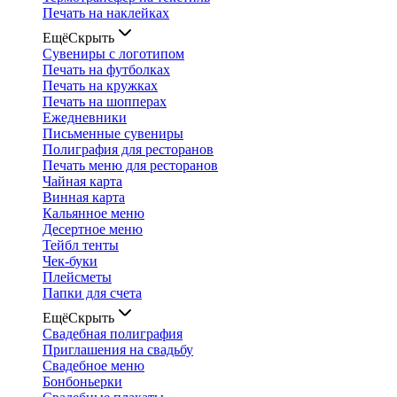
Печать на наклейках
Ещё
Скрыть
Сувениры с логотипом
Печать на футболках
Печать на кружках
Печать на шопперах
Ежедневники
Письменные сувениры
Полиграфия для ресторанов
Печать меню для ресторанов
Чайная карта
Винная карта
Кальянное меню
Десертное меню
Тейбл тенты
Чек-буки
Плейсметы
Папки для счета
Ещё
Скрыть
Свадебная полиграфия
Приглашения на свадьбу
Свадебное меню
Бонбоньерки