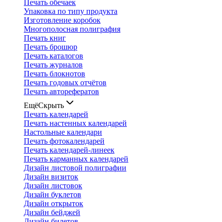
Печать обечаек
Упаковка по типу продукта
Изготовление коробок
Многополосная полиграфия
Печать книг
Печать брошюр
Печать каталогов
Печать журналов
Печать блокнотов
Печать годовых отчётов
Печать авторефератов
Ещё
Скрыть
Печать календарей
Печать настенных календарей
Настольные календари
Печать фотокалендарей
Печать календарей-линеек
Печать карманных календарей
Дизайн листовой полиграфии
Дизайн визиток
Дизайн листовок
Дизайн буклетов
Дизайн открыток
Дизайн бейджей
Дизайн билетов