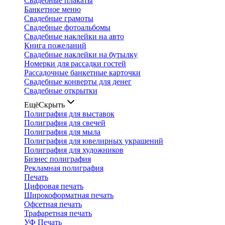
Свадебные плакаты
Банкетное меню
Свадебные грамоты
Свадебные фотоальбомы
Свадебные наклейки на авто
Книга пожеланий
Свадебные наклейки на бутылку
Номерки для рассадки гостей
Рассадочные банкетные карточки
Свадебные конверты для денег
Свадебные открытки
Ещё
Скрыть
Полиграфия для выставок
Полиграфия для свечей
Полиграфия для мыла
Полиграфия для ювелирных украшений
Полиграфия для художников
Бизнес полиграфия
Рекламная полиграфия
Печать
Цифровая печать
Широкоформатная печать
Офсетная печать
Трафаретная печать
УФ Печать