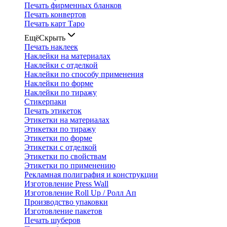
Печать фирменных бланков
Печать конвертов
Печать карт Таро
Ещё
Скрыть
Печать наклеек
Наклейки на материалах
Наклейки с отделкой
Наклейки по способу применения
Наклейки по форме
Наклейки по тиражу
Стикерпаки
Печать этикеток
Этикетки на материалах
Этикетки по тиражу
Этикетки по форме
Этикетки с отделкой
Этикетки по свойствам
Этикетки по применению
Рекламная полиграфия и конструкции
Изготовление Press Wall
Изготовление Roll Up / Ролл Ап
Производство упаковки
Изготовление пакетов
Печать шуберов