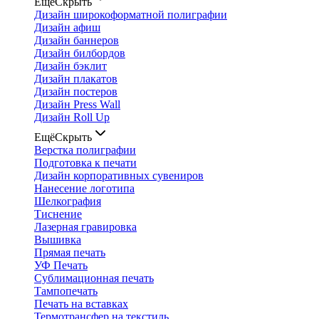
Ещё
Скрыть
Дизайн широкоформатной полиграфии
Дизайн афиш
Дизайн баннеров
Дизайн билбордов
Дизайн бэклит
Дизайн плакатов
Дизайн постеров
Дизайн Press Wall
Дизайн Roll Up
Ещё
Скрыть
Верстка полиграфии
Подготовка к печати
Дизайн корпоративных сувениров
Нанесение логотипа
Шелкография
Тиснение
Лазерная гравировка
Вышивка
Прямая печать
УФ Печать
Сублимационная печать
Тампопечать
Печать на вставках
Термотрансфер на текстиль