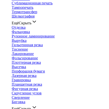
Сублимационная печать
Тампопечать
Термотрансфер
Шелкография
Ещё
Скрыть
Отделка
Фальцовка
Рулонное ламинирование
Вырубка
Гильотинная резка
Тиснение
Лакирование
Фольгирование
Плоттерная резка
Высечка
Перфорация бумаги
Лазерная резка
Гравировка
Планшетная резка
Фигурная резка
Скругление углов
Сверление
Биговка
Ещё
Скрыть