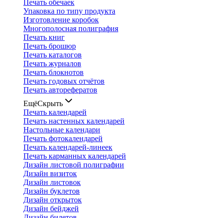
Печать обечаек
Упаковка по типу продукта
Изготовление коробок
Многополосная полиграфия
Печать книг
Печать брошюр
Печать каталогов
Печать журналов
Печать блокнотов
Печать годовых отчётов
Печать авторефератов
Ещё
Скрыть
Печать календарей
Печать настенных календарей
Настольные календари
Печать фотокалендарей
Печать календарей-линеек
Печать карманных календарей
Дизайн листовой полиграфии
Дизайн визиток
Дизайн листовок
Дизайн буклетов
Дизайн открыток
Дизайн бейджей
Дизайн билетов