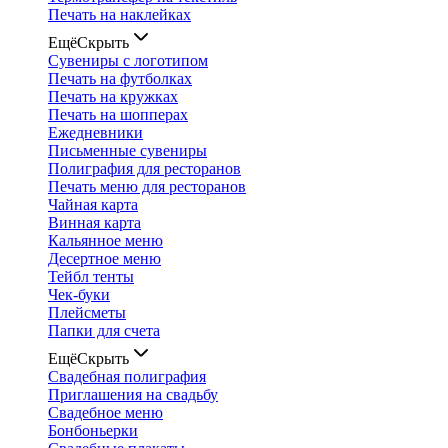
Печать на наклейках
Ещё
Скрыть
Сувениры с логотипом
Печать на футболках
Печать на кружках
Печать на шопперах
Ежедневники
Письменные сувениры
Полиграфия для ресторанов
Печать меню для ресторанов
Чайная карта
Винная карта
Кальянное меню
Десертное меню
Тейбл тенты
Чек-буки
Плейсметы
Папки для счета
Ещё
Скрыть
Свадебная полиграфия
Приглашения на свадьбу
Свадебное меню
Бонбоньерки