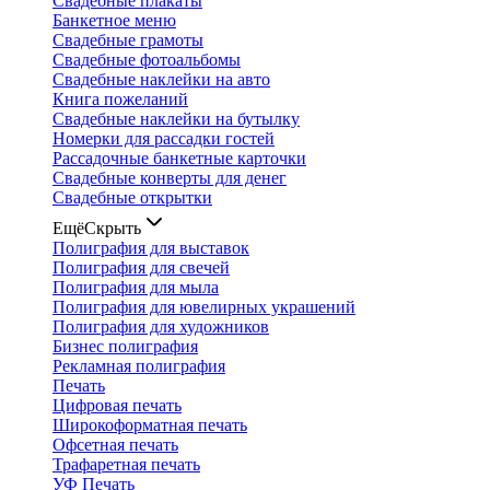
Свадебные плакаты
Банкетное меню
Свадебные грамоты
Свадебные фотоальбомы
Свадебные наклейки на авто
Книга пожеланий
Свадебные наклейки на бутылку
Номерки для рассадки гостей
Рассадочные банкетные карточки
Свадебные конверты для денег
Свадебные открытки
Ещё
Скрыть
Полиграфия для выставок
Полиграфия для свечей
Полиграфия для мыла
Полиграфия для ювелирных украшений
Полиграфия для художников
Бизнес полиграфия
Рекламная полиграфия
Печать
Цифровая печать
Широкоформатная печать
Офсетная печать
Трафаретная печать
УФ Печать