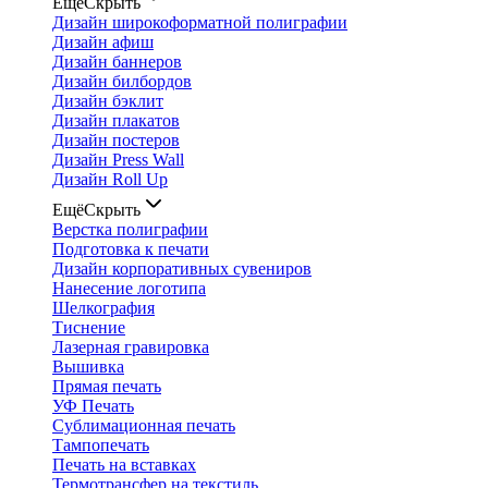
Ещё
Скрыть
Дизайн широкоформатной полиграфии
Дизайн афиш
Дизайн баннеров
Дизайн билбордов
Дизайн бэклит
Дизайн плакатов
Дизайн постеров
Дизайн Press Wall
Дизайн Roll Up
Ещё
Скрыть
Верстка полиграфии
Подготовка к печати
Дизайн корпоративных сувениров
Нанесение логотипа
Шелкография
Тиснение
Лазерная гравировка
Вышивка
Прямая печать
УФ Печать
Сублимационная печать
Тампопечать
Печать на вставках
Термотрансфер на текстиль