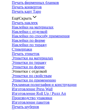
Печать фирменных бланков
Печать конвертов
Печать карт Таро
Ещё
Скрыть
Печать наклеек
Наклейки на материалах
Наклейки с отделкой
Наклейки по способу применения
Наклейки по форме
Наклейки по тиражу
Стикерпаки
Печать этикеток
Этикетки на материалах
Этикетки по тиражу
Этикетки по форме
Этикетки с отделкой
Этикетки по свойствам
Этикетки по применению
Рекламная полиграфия и конструкции
Изготовление Press Wall
Изготовление Roll Up / Ролл Ап
Производство упаковки
Изготовление пакетов
Печать шуберов