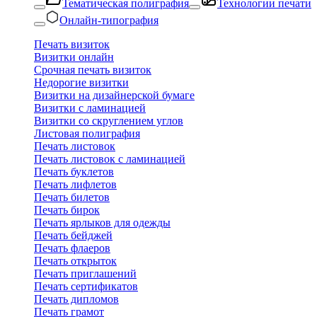
Тематическая полиграфия
Технологии печати
Онлайн-типография
Печать визиток
Визитки онлайн
Срочная печать визиток
Недорогие визитки
Визитки на дизайнерской бумаге
Визитки с ламинацией
Визитки со скруглением углов
Листовая полиграфия
Печать листовок
Печать листовок с ламинацией
Печать буклетов
Печать лифлетов
Печать билетов
Печать бирок
Печать ярлыков для одежды
Печать бейджей
Печать флаеров
Печать открыток
Печать приглашений
Печать сертификатов
Печать дипломов
Печать грамот