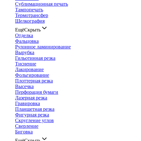
Сублимационная печать
Тампопечать
Термотрансфер
Шелкография
Ещё
Скрыть
Отделка
Фальцовка
Рулонное ламинирование
Вырубка
Гильотинная резка
Тиснение
Лакирование
Фольгирование
Плоттерная резка
Высечка
Перфорация бумаги
Лазерная резка
Гравировка
Планшетная резка
Фигурная резка
Скругление углов
Сверление
Биговка
Ещё
Скрыть