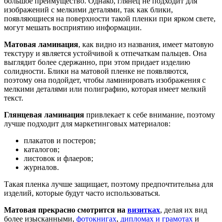
большое преимущество. Однако, глянец не подходит для
изображений с мелкими деталями, так как блики,
появляющиеся на поверхности такой пленки при ярком свете,
могут мешать восприятию информации.
Матовая ламинация
, как видно из названия, имеет матовую
текстуру и является устойчивой к отпечаткам пальцев. Она
выглядит более сдержанно, при этом придает изделию
солидности. Блики на матовой пленке не появляются,
поэтому она подойдет, чтобы ламинировать изображения с
мелкими деталями или полиграфию, которая имеет мелкий
текст.
Глянцевая ламинация
привлекает к себе внимание, поэтому
лучше подходит для маркетинговых материалов:
плакатов и постеров;
каталогов;
листовок и флаеров;
журналов.
Такая пленка лучше защищает, поэтому предпочтительна для
изделий, которые будут часто использоваться.
Матовая прекрасно смотрится на
визитках
, делая их вид
более изысканными,
фотокнигах
,
дипломах и грамотах
и