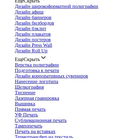
Ещё
Скрыть
Дизайн широкоформатной полиграфии
Дизайн афиш
Дизайн баннеров
Дизайн билбордов
Дизайн бэклит
Дизайн плакатов
Дизайн постеров
Дизайн Press Wall
Дизайн Roll Up
Ещё
Скрыть
Верстка полиграфии
Подготовка к печати
Дизайн корпоративных сувениров
Нанесение логотипа
Шелкография
Тиснение
Лазерная гравировка
Вышивка
Прямая печать
УФ Печать
Сублимационная печать
Тампопечать
Печать на вставках
Термотрансфер на текстиль