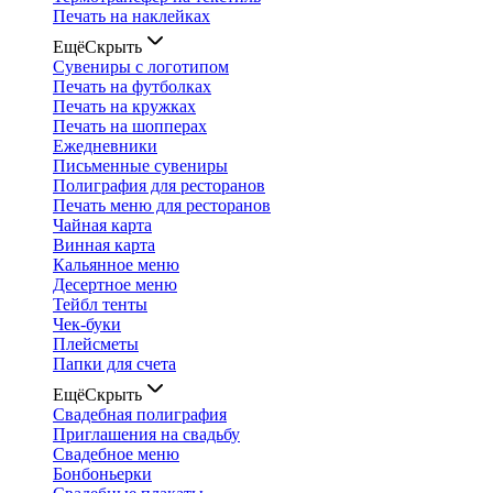
Печать на наклейках
Ещё
Скрыть
Сувениры с логотипом
Печать на футболках
Печать на кружках
Печать на шопперах
Ежедневники
Письменные сувениры
Полиграфия для ресторанов
Печать меню для ресторанов
Чайная карта
Винная карта
Кальянное меню
Десертное меню
Тейбл тенты
Чек-буки
Плейсметы
Папки для счета
Ещё
Скрыть
Свадебная полиграфия
Приглашения на свадьбу
Свадебное меню
Бонбоньерки