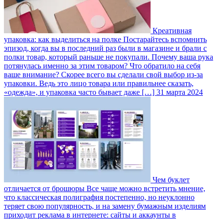
Креативная
упаковка: как выделиться на полке
Постарайтесь вспомнить
эпизод, когда вы в последний раз были в магазине и брали с
полки товар, который раньше не покупали. Почему ваша рука
потянулась именно за этим товаром? Что обратило на себя
ваше внимание? Скорее всего вы сделали свой выбор из-за
упаковки. Ведь это лицо товара или правильнее сказать,
«одежда», и упаковка часто бывает даже […]
31 марта 2024
Чем буклет
отличается от брошюры
Все чаще можно встретить мнение,
что классическая полиграфия постепенно, но неуклонно
теряет свою популярность, и на замену бумажным изделиям
приходит реклама в интернете: сайты и аккаунты в