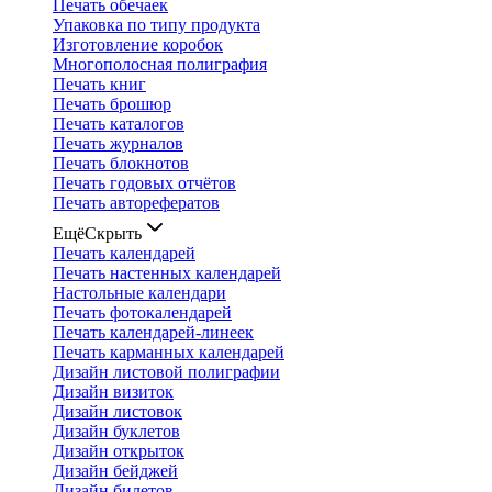
Печать обечаек
Упаковка по типу продукта
Изготовление коробок
Многополосная полиграфия
Печать книг
Печать брошюр
Печать каталогов
Печать журналов
Печать блокнотов
Печать годовых отчётов
Печать авторефератов
Ещё
Скрыть
Печать календарей
Печать настенных календарей
Настольные календари
Печать фотокалендарей
Печать календарей-линеек
Печать карманных календарей
Дизайн листовой полиграфии
Дизайн визиток
Дизайн листовок
Дизайн буклетов
Дизайн открыток
Дизайн бейджей
Дизайн билетов