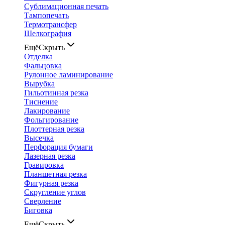
Сублимационная печать
Тампопечать
Термотрансфер
Шелкография
Ещё
Скрыть
Отделка
Фальцовка
Рулонное ламинирование
Вырубка
Гильотинная резка
Тиснение
Лакирование
Фольгирование
Плоттерная резка
Высечка
Перфорация бумаги
Лазерная резка
Гравировка
Планшетная резка
Фигурная резка
Скругление углов
Сверление
Биговка
Ещё
Скрыть