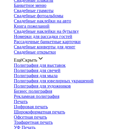
Свадебные плакаты
Банкетное меню
Свадебные грамоты
Свадебные фотоальбомы
Свадебные наклейки на авто
Книга пожеланий
Свадебные наклейки на бутылку
Номерки для рассадки гостей
Рассадочные банкетные карточки
Свадебные конверты для денег
Свадебные открытки
Ещё
Скрыть
Полиграфия для выставок
Полиграфия для свечей
Полиграфия для мыла
Полиграфия для ювелирных украшений
Полиграфия для художников
Бизнес полиграфия
Рекламная полиграфия
Печать
Цифровая печать
Широкоформатная печать
Офсетная печать
Трафаретная печать
УФ Печать