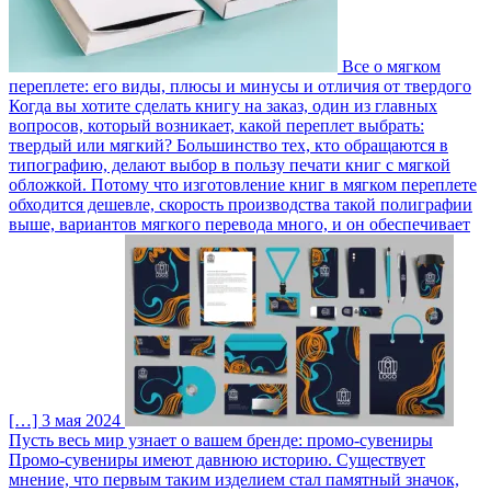
Все о мягком
переплете: его виды, плюсы и минусы и отличия от твердого
Когда вы хотите сделать книгу на заказ, один из главных
вопросов, который возникает, какой переплет выбрать:
твердый или мягкий? Большинство тех, кто обращаются в
типографию, делают выбор в пользу печати книг с мягкой
обложкой. Потому что изготовление книг в мягком переплете
обходится дешевле, скорость производства такой полиграфии
выше, вариантов мягкого перевода много, и он обеспечивает
[…]
3 мая 2024
Пусть весь мир узнает о вашем бренде: промо-сувениры
Промо-сувениры имеют давнюю историю. Существует
мнение, что первым таким изделием стал памятный значок,