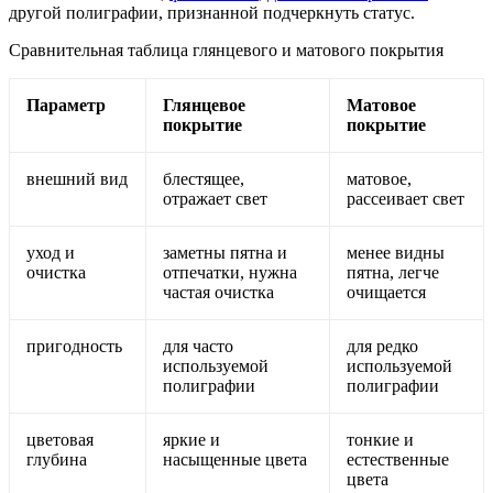
другой полиграфии, признанной подчеркнуть статус.
Сравнительная таблица глянцевого и матового покрытия
Параметр
Глянцевое
Матовое
покрытие
покрытие
внешний вид
блестящее,
матовое,
отражает свет
рассеивает свет
уход и
заметны пятна и
менее видны
очистка
отпечатки, нужна
пятна, легче
частая очистка
очищается
пригодность
для часто
для редко
используемой
используемой
полиграфии
полиграфии
цветовая
яркие и
тонкие и
глубина
насыщенные цвета
естественные
цвета