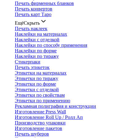
Печать фирменных бланков
Печать конвертов
Печать карт Таро
Ещё
Скрыть
Печать наклеек
Наклейки на материалах
Наклейки с отделкой
Наклейки по способу применения
Наклейки по форме
Наклейки по тиражу
Стикерпаки
Печать этикеток
Этикетки на материалах
Этикетки по тиражу
Этикетки по форме
Этикетки с отделкой
Этикетки по свойствам
Этикетки по применению
Рекламная полиграфия и конструкции
Изготовление Press Wall
Изготовление Roll Up / Ролл Ап
Производство упаковки
Изготовление пакетов
Печать шуберов