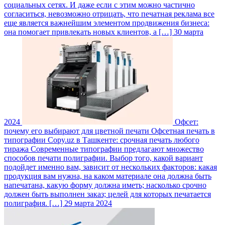
социальных сетях. И даже если с этим можно частично
согласиться, невозможно отрицать, что печатная реклама все
еще является важнейшим элементом продвижения бизнеса:
она помогает привлекать новых клиентов, а […]
30 марта
2024
Офсет:
почему его выбирают для цветной печати
Офсетная печать в
типографии Copy.uz в Ташкенте: срочная печать любого
тиража Современные типографии предлагают множество
способов печати полиграфии. Выбор того, какой вариант
подойдет именно вам, зависит от нескольких факторов: какая
продукция вам нужна, на каком материале она должна быть
напечатана, какую форму должна иметь; насколько срочно
должен быть выполнен заказ; целей для которых печатается
полиграфия. […]
29 марта 2024