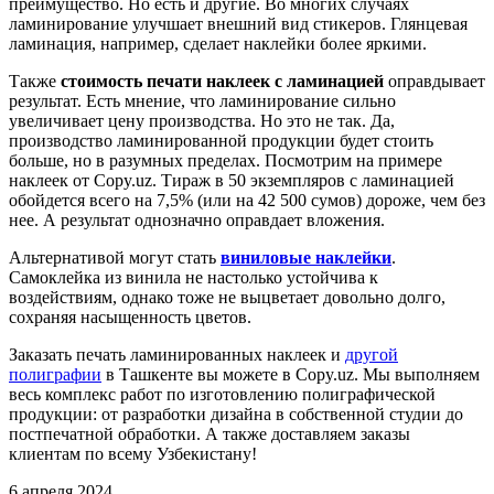
преимущество. Но есть и другие. Во многих случаях
ламинирование улучшает внешний вид стикеров. Глянцевая
ламинация, например, сделает наклейки более яркими.
Также
стоимость печати наклеек с ламинацией
оправдывает
результат. Есть мнение, что ламинирование сильно
увеличивает цену производства. Но это не так. Да,
производство ламинированной продукции будет стоить
больше, но в разумных пределах. Посмотрим на примере
наклеек от Copy.uz. Тираж в 50 экземпляров с ламинацией
обойдется всего на 7,5% (или на 42 500 сумов) дороже, чем без
нее. А результат однозначно оправдает вложения.
Альтернативой могут стать
виниловые наклейки
.
Самоклейка из винила не настолько устойчива к
воздействиям, однако тоже не выцветает довольно долго,
сохраняя насыщенность цветов.
Заказать печать ламинированных наклеек и
другой
полиграфии
в Ташкенте вы можете в Copy.uz. Мы выполняем
весь комплекс работ по изготовлению полиграфической
продукции: от разработки дизайна в собственной студии до
постпечатной обработки. А также доставляем заказы
клиентам по всему Узбекистану!
6 апреля 2024