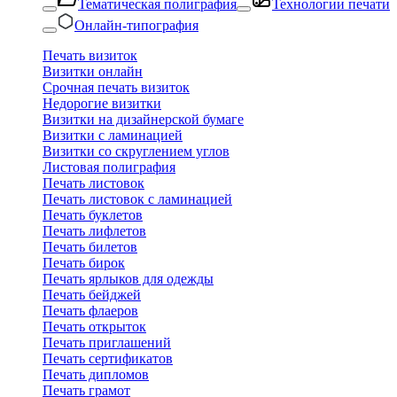
Тематическая полиграфия
Технологии печати
Онлайн-типография
Печать визиток
Визитки онлайн
Срочная печать визиток
Недорогие визитки
Визитки на дизайнерской бумаге
Визитки с ламинацией
Визитки со скруглением углов
Листовая полиграфия
Печать листовок
Печать листовок с ламинацией
Печать буклетов
Печать лифлетов
Печать билетов
Печать бирок
Печать ярлыков для одежды
Печать бейджей
Печать флаеров
Печать открыток
Печать приглашений
Печать сертификатов
Печать дипломов
Печать грамот