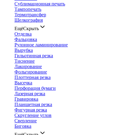
Сублимационная печать
Тампопечать
Термотрансфер
Шелкография
Ещё
Скрыть
Отделка
Фальцовка
Рулонное ламинирование
Вырубка
Гильотинная резка
Тиснение
Лакирование
Фольгирование
Плоттерная резка
Высечка
Перфорация бумаги
Лазерная резка
Гравировка
Планшетная резка
Фигурная резка
Скругление углов
Сверление
Биговка
Ещё
Скрыть