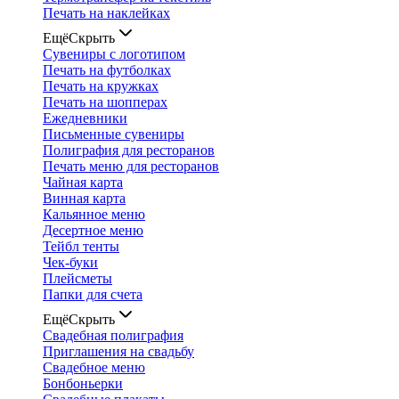
Печать на наклейках
Ещё
Скрыть
Сувениры с логотипом
Печать на футболках
Печать на кружках
Печать на шопперах
Ежедневники
Письменные сувениры
Полиграфия для ресторанов
Печать меню для ресторанов
Чайная карта
Винная карта
Кальянное меню
Десертное меню
Тейбл тенты
Чек-буки
Плейсметы
Папки для счета
Ещё
Скрыть
Свадебная полиграфия
Приглашения на свадьбу
Свадебное меню
Бонбоньерки