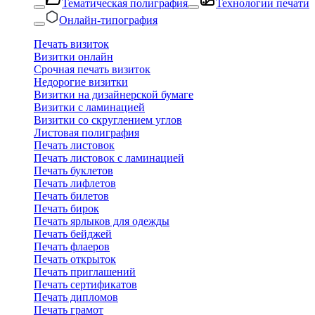
Тематическая полиграфия
Технологии печати
Онлайн-типография
Печать визиток
Визитки онлайн
Срочная печать визиток
Недорогие визитки
Визитки на дизайнерской бумаге
Визитки с ламинацией
Визитки со скруглением углов
Листовая полиграфия
Печать листовок
Печать листовок с ламинацией
Печать буклетов
Печать лифлетов
Печать билетов
Печать бирок
Печать ярлыков для одежды
Печать бейджей
Печать флаеров
Печать открыток
Печать приглашений
Печать сертификатов
Печать дипломов
Печать грамот