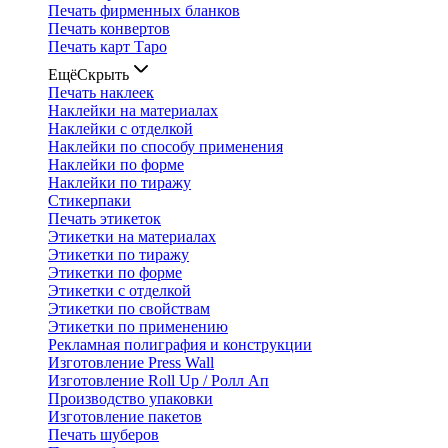
Печать фирменных бланков
Печать конвертов
Печать карт Таро
Ещё
Скрыть
Печать наклеек
Наклейки на материалах
Наклейки с отделкой
Наклейки по способу применения
Наклейки по форме
Наклейки по тиражу
Стикерпаки
Печать этикеток
Этикетки на материалах
Этикетки по тиражу
Этикетки по форме
Этикетки с отделкой
Этикетки по свойствам
Этикетки по применению
Рекламная полиграфия и конструкции
Изготовление Press Wall
Изготовление Roll Up / Ролл Ап
Производство упаковки
Изготовление пакетов
Печать шуберов