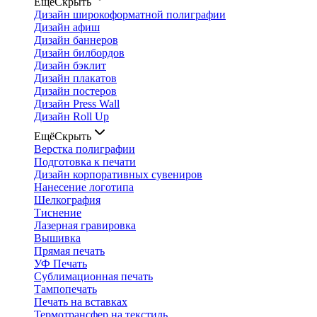
Ещё
Скрыть
Дизайн широкоформатной полиграфии
Дизайн афиш
Дизайн баннеров
Дизайн билбордов
Дизайн бэклит
Дизайн плакатов
Дизайн постеров
Дизайн Press Wall
Дизайн Roll Up
Ещё
Скрыть
Верстка полиграфии
Подготовка к печати
Дизайн корпоративных сувениров
Нанесение логотипа
Шелкография
Тиснение
Лазерная гравировка
Вышивка
Прямая печать
УФ Печать
Сублимационная печать
Тампопечать
Печать на вставках
Термотрансфер на текстиль