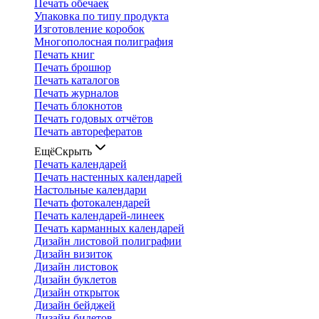
Печать обечаек
Упаковка по типу продукта
Изготовление коробок
Многополосная полиграфия
Печать книг
Печать брошюр
Печать каталогов
Печать журналов
Печать блокнотов
Печать годовых отчётов
Печать авторефератов
Ещё
Скрыть
Печать календарей
Печать настенных календарей
Настольные календари
Печать фотокалендарей
Печать календарей-линеек
Печать карманных календарей
Дизайн листовой полиграфии
Дизайн визиток
Дизайн листовок
Дизайн буклетов
Дизайн открыток
Дизайн бейджей
Дизайн билетов