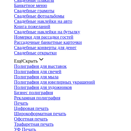
Свадебные плакаты
Банкетное меню
Свадебные грамоты
Свадебные фотоальбомы
Свадебные наклейки на авто
Книга пожеланий
Свадебные наклейки на бутылку
Номерки для рассадки гостей
Рассадочные банкетные карточки
Свадебные конверты для денег
Свадебные открытки
Ещё
Скрыть
Полиграфия для выставок
Полиграфия для свечей
Полиграфия для мыла
Полиграфия для ювелирных украшений
Полиграфия для художников
Бизнес полиграфия
Рекламная полиграфия
Печать
Цифровая печать
Широкоформатная печать
Офсетная печать
Трафаретная печать
УФ Печать