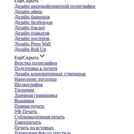
Ещё
Скрыть
Дизайн широкоформатной полиграфии
Дизайн афиш
Дизайн баннеров
Дизайн билбордов
Дизайн бэклит
Дизайн плакатов
Дизайн постеров
Дизайн Press Wall
Дизайн Roll Up
Ещё
Скрыть
Верстка полиграфии
Подготовка к печати
Дизайн корпоративных сувениров
Нанесение логотипа
Шелкография
Тиснение
Лазерная гравировка
Вышивка
Прямая печать
УФ Печать
Сублимационная печать
Тампопечать
Печать на вставках
Термотрансфер на текстиль