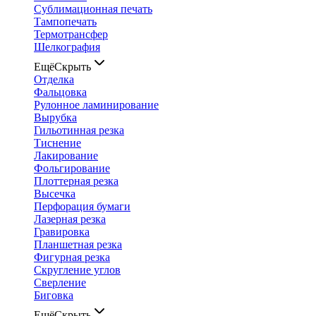
Сублимационная печать
Тампопечать
Термотрансфер
Шелкография
Ещё
Скрыть
Отделка
Фальцовка
Рулонное ламинирование
Вырубка
Гильотинная резка
Тиснение
Лакирование
Фольгирование
Плоттерная резка
Высечка
Перфорация бумаги
Лазерная резка
Гравировка
Планшетная резка
Фигурная резка
Скругление углов
Сверление
Биговка
Ещё
Скрыть