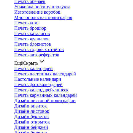
Печать обечаек
Упаковка по типу продукта
Изготовление коробок
Многополосная полиграфия
Печать книг
Печать брошюр
Печать каталогов
Печать журналов
Печать блокнотов
Печать годовых отчётов
Печать авторефератов
Ещё
Скрыть
Печать календарей
Печать настенных календарей
Настольные календари
Печать фотокалендарей
Печать календарей-линеек
Печать карманных календарей
Дизайн листовой полиграфии
Дизайн визиток
Дизайн листовок
Дизайн буклетов
Дизайн открыток
Дизайн бейджей
Дизайн билетов