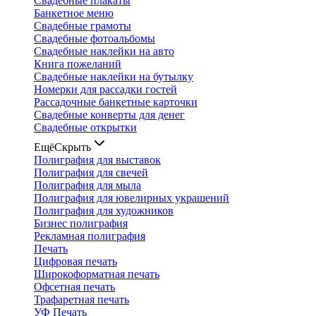
Свадебные плакаты
Банкетное меню
Свадебные грамоты
Свадебные фотоальбомы
Свадебные наклейки на авто
Книга пожеланий
Свадебные наклейки на бутылку
Номерки для рассадки гостей
Рассадочные банкетные карточки
Свадебные конверты для денег
Свадебные открытки
Ещё
Скрыть
Полиграфия для выставок
Полиграфия для свечей
Полиграфия для мыла
Полиграфия для ювелирных украшений
Полиграфия для художников
Бизнес полиграфия
Рекламная полиграфия
Печать
Цифровая печать
Широкоформатная печать
Офсетная печать
Трафаретная печать
УФ Печать