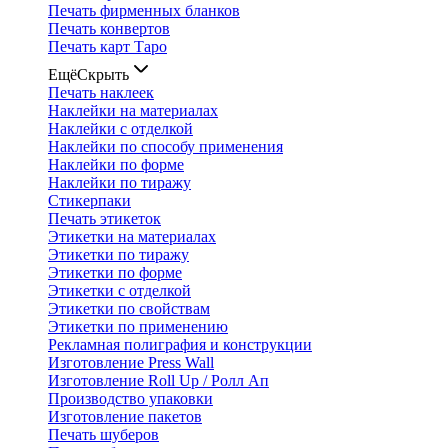
Печать фирменных бланков
Печать конвертов
Печать карт Таро
Ещё
Скрыть
Печать наклеек
Наклейки на материалах
Наклейки с отделкой
Наклейки по способу применения
Наклейки по форме
Наклейки по тиражу
Стикерпаки
Печать этикеток
Этикетки на материалах
Этикетки по тиражу
Этикетки по форме
Этикетки с отделкой
Этикетки по свойствам
Этикетки по применению
Рекламная полиграфия и конструкции
Изготовление Press Wall
Изготовление Roll Up / Ролл Ап
Производство упаковки
Изготовление пакетов
Печать шуберов