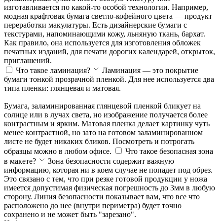
изготавливается по какой-то особой технологии. Например,
модная крафтовая бумага светло-кофейного цвета — продукт
переработки макулатуры. Есть дизайнерские бумаги с
текстурами, напоминающими кожу, льняную ткань, бархат.
Как правило, она используется для изготовления обложек
печатных изданий, для печати дорогих календарей, открыток,
приглашений.
Что такое ламинация?
Ламинация — это покрытие
бумаги тонкой прозрачной пленкой. Для нее используется два
типа пленки: глянцевая и матовая.
Бумага, заламинированная глянцевой пленкой бликует на
солнце или в лучах света, но изображение получается более
контрастным и ярким. Матовая пленка делает картинку чуть
менее контрастной, но зато на готовом заламинированном
листе не будет никаких бликов. Посмотреть и потрогать
образцы можно в любом офисе.
Что такое безопасная зона
в макете?
Зона безопасности содержит важную
информацию, которая ни в коем случае не попадет под обрез.
Это связано с тем, что при резке готовой продукции у ножа
имеется допустимая физическая погрешность до 3мм в любую
сторону. Линия безопасности показывает вам, что все что
расположено до нее (внутри периметра) будет точно
сохранено и не может быть "зарезано".