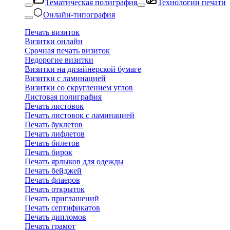
Тематическая полиграфия
Технологии печати
Онлайн-типография
Печать визиток
Визитки онлайн
Срочная печать визиток
Недорогие визитки
Визитки на дизайнерской бумаге
Визитки с ламинацией
Визитки со скруглением углов
Листовая полиграфия
Печать листовок
Печать листовок с ламинацией
Печать буклетов
Печать лифлетов
Печать билетов
Печать бирок
Печать ярлыков для одежды
Печать бейджей
Печать флаеров
Печать открыток
Печать приглашений
Печать сертификатов
Печать дипломов
Печать грамот