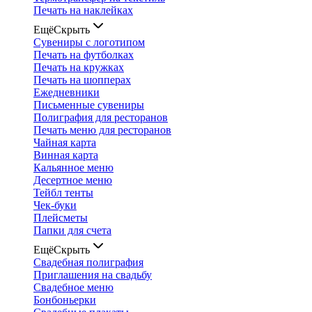
Печать на наклейках
Ещё
Скрыть
Сувениры с логотипом
Печать на футболках
Печать на кружках
Печать на шопперах
Ежедневники
Письменные сувениры
Полиграфия для ресторанов
Печать меню для ресторанов
Чайная карта
Винная карта
Кальянное меню
Десертное меню
Тейбл тенты
Чек-буки
Плейсметы
Папки для счета
Ещё
Скрыть
Свадебная полиграфия
Приглашения на свадьбу
Свадебное меню
Бонбоньерки