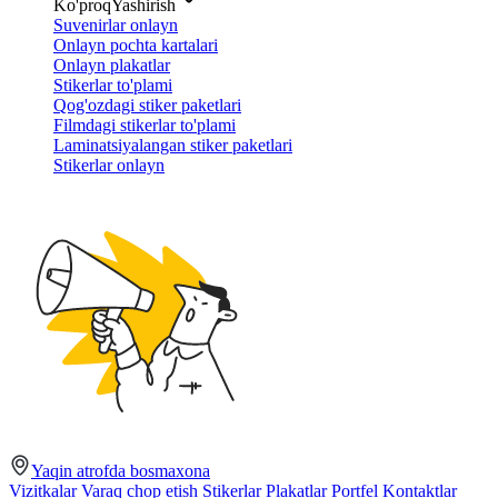
Ko'proq
Yashirish
Suvenirlar onlayn
Onlayn pochta kartalari
Onlayn plakatlar
Stikerlar to'plami
Qog'ozdagi stiker paketlari
Filmdagi stikerlar to'plami
Laminatsiyalangan stiker paketlari
Stikerlar onlayn
Yaqin atrofda bosmaxona
Vizitkalar
Varaq chop etish
Stikerlar
Plakatlar
Portfel
Kontaktlar