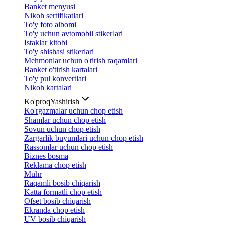
Banket menyusi
Nikoh sertifikatlari
To'y foto albomi
To'y uchun avtomobil stikerlari
Istaklar kitobi
To'y shishasi stikerlari
Mehmonlar uchun o'tirish raqamlari
Banket o'tirish kartalari
To'y pul konvertlari
Nikoh kartalari
Ko'proq
Yashirish
Ko'rgazmalar uchun chop etish
Shamlar uchun chop etish
Sovun uchun chop etish
Zargarlik buyumlari uchun chop etish
Rassomlar uchun chop etish
Biznes bosma
Reklama chop etish
Muhr
Raqamli bosib chiqarish
Katta formatli chop etish
Ofset bosib chiqarish
Ekranda chop etish
UV bosib chiqarish