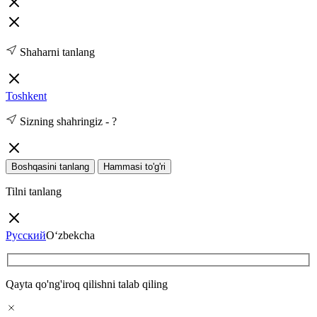
Shaharni tanlang
Toshkent
Sizning shahringiz -
?
Boshqasini tanlang
Hammasi to'g'ri
Tilni tanlang
Русский
O‘zbekcha
Qayta qo'ng'iroq qilishni talab qiling