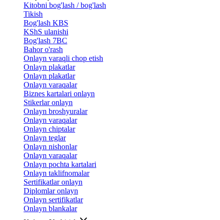
Kitobni bog'lash / bog'lash
Tikish
Bog'lash KBS
KShS ulanishi
Bog'lash 7BC
Bahor o'rash
Onlayn varaqli chop etish
Onlayn plakatlar
Onlayn plakatlar
Onlayn varaqalar
Biznes kartalari onlayn
Stikerlar onlayn
Onlayn broshyuralar
Onlayn varaqalar
Onlayn chiptalar
Onlayn teglar
Onlayn nishonlar
Onlayn varaqalar
Onlayn pochta kartalari
Onlayn taklifnomalar
Sertifikatlar onlayn
Diplomlar onlayn
Onlayn sertifikatlar
Onlayn blankalar