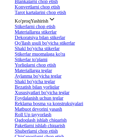
Blankalarni chop etish
Konvertlarni chop etish
Tarot kartalarini chop etish
Ko'proq
Yashirish
Stikerlarni chop etish
Materiallarga stikerlar
Dekoratsiya bilan stikerlar
Qo'llash usuli bo'yicha stikerlar
Shakl bo'yicha stikerlar
Stikerlar muomalaga ko'ra
Stikerlar to'plami
Yorliqlarni chop etish
Materiallarga teglar
Aylanma bo'yicha teglar
Shakl bo'yicha teglar
Bezatish bilan yorliqlar
Xususiyatlari bo'yicha teglar
Foydalanish uchun teglar
Reklama bosma va konstruksiyalari
Matbuot devorini yasash
Roll Up tayyorlash
Qadoqlash ishlab chiqarish
Paketlarni ishlab chiqarish
Shuberlarni chop etish
Chig'anoqlarni chop etish