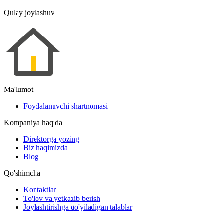
Qulay joylashuv
Ma'lumot
Foydalanuvchi shartnomasi
Kompaniya haqida
Direktorga yozing
Biz haqimizda
Blog
Qo'shimcha
Kontaktlar
To'lov va yetkazib berish
Joylashtirishga qo'yiladigan talablar