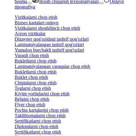
bosma
Bosib chiqarish texnologiyalari
Onlayn
tipografiya
Vizitkalarni chop etish
Biznes kartalari onlayn
Vizitkalarni shoshilinch chop etish
Arzon vizitkalar
Dizayner qog'ozidagi tashrif qog'ozlari
Laminatsiyalangan tashrif qog'ozlari
Yumaloq burchakli tashrif qog'ozlari
Varaqli chop etish
Bukletlarni chop etish
Laminatsiyalangan varaqalar chop etish
Bukletlarni chop etish
Buklet chop etish
Chiptalarni chop etish
Teglarni chop etish
Kiyim yorliqlarini chop etish
Belgini chop etish
Flyer chop etish
Pochta kartalarini chop etish
Taklifnomalarni chop etish
Sertifikatlarni chop etish
Diplomlarni chop etish
Sertifikatlarni chop etish