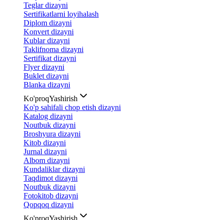
Teglar dizayni
Sertifikatlarni loyihalash
Diplom dizayni
Konvert dizayni
Kublar dizayni
Taklifnoma dizayni
Sertifikat dizayni
Flyer dizayni
Buklet dizayni
Blanka dizayni
Ko'proq
Yashirish
Ko'p sahifali chop etish dizayni
Katalog dizayni
Noutbuk dizayni
Broshyura dizayni
Kitob dizayni
Jurnal dizayni
Albom dizayni
Kundaliklar dizayni
Taqdimot dizayni
Noutbuk dizayni
Fotokitob dizayni
Qopqoq dizayni
Ko'proq
Yashirish