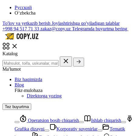
Русский
O‘zbekcha
To'lov va yetkazib berish
Joylashtirishga qo'yiladigan talablar
+998 94 517 71 33
zakaz@copy.uz
Telegramda buyurtma bering
Katalog
Ma'lumot
Biz haqimizda
Blog
Fikr-mulohaza
Direktorga yozing
Tez buyurtma
Operatsion bosib chiqarish
Ishlab chiqarish
Grafika dizayni
Korporativ suvenirlar
Tematik