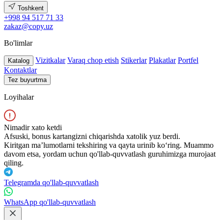
Toshkent
+998 94 517 71 33
zakaz@copy.uz
Bo'limlar
Vizitkalar
Varaq chop etish
Stikerlar
Plakatlar
Portfel
Katalog
Kontaktlar
Tez buyurtma
Loyihalar
Nimadir xato ketdi
Afsuski, bonus kartangizni chiqarishda xatolik yuz berdi.
Kiritgan maʼlumotlarni tekshiring va qayta urinib koʻring. Muammo
davom etsa, yordam uchun qo'llab-quvvatlash guruhimizga murojaat
qiling.
Telegramda qo'llab-quvvatlash
WhatsApp qo'llab-quvvatlash