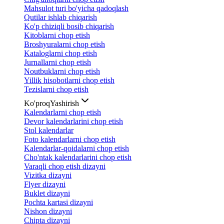
Mahsulot turi bo'yicha qadoqlash
Qutilar ishlab chiqarish
Ko'p chiziqli bosib chiqarish
Kitoblarni chop etish
Broshyuralarni chop etish
Kataloglarni chop etish
Jurnallarni chop etish
Noutbuklarni chop etish
Yillik hisobotlarni chop etish
Tezislarni chop etish
Ko'proq
Yashirish
Kalendarlarni chop etish
Devor kalendarlarini chop etish
Stol kalendarlar
Foto kalendarlarni chop etish
Kalendarlar-qoidalarni chop etish
Cho'ntak kalendarlarini chop etish
Varaqli chop etish dizayni
Vizitka dizayni
Flyer dizayni
Buklet dizayni
Pochta kartasi dizayni
Nishon dizayni
Chipta dizayni