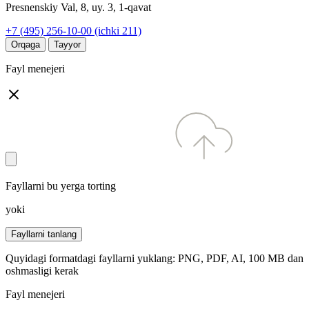
Presnenskiy Val, 8, uy. 3, 1-qavat
+7 (495) 256-10-00 (ichki 211)
Orqaga
Tayyor
Fayl menejeri
Fayllarni bu yerga torting
yoki
Fayllarni tanlang
Quyidagi formatdagi fayllarni yuklang: PNG, PDF, AI, 100 MB dan
oshmasligi kerak
Fayl menejeri