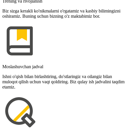
Trening va rivojlanish
Biz sizga kerakli ko'nikmalarni o'rgatamiz va kasbiy bilimingizni
oshiramiz. Buning uchun bizning o'z maktabimiz bor.
Moslashuvchan jadval
Ishni o'qish bilan birlashtiring, do'stlaringiz va oilangiz bilan
muloqot qilish uchun vaqt qoldiring. Biz qulay ish jadvalini taqdim
etamiz.