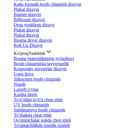
Katta formatli bosib chiqarish dizayni
Plakat dizayni
Banner dizayni
Billboard dizayni
Orqa yoritilgan dizayn
Plakat dizayni
Plakat dizayni
Bosma devor dizayni
Roll Up Dizayn
Ko'proq
Yashirish
Bosma materiallarning joylashuvi
Bosib chiqarishga tayyorgarlik
Korporativ suvenirlar dizayni
Logo ilova
Silkscreen bosib chiqarish
Naqsh
Lazerli o'yma
Kashta tikish
To'g'ridan-to'g'ri chop etish
UV bosib chiqarish
Sublimatsiya bosib chiqarish
To'shakda chop etish
Qo'shimchalar ustida chop etish
To'qimachilikda issiqlik uzatish