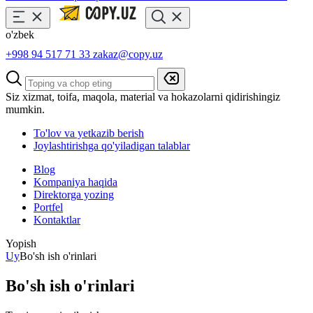
o'zbek
+998 94 517 71 33
zakaz@copy.uz
Siz xizmat, toifa, maqola, material va hokazolarni qidirishingiz
mumkin.
To'lov va yetkazib berish
Joylashtirishga qo'yiladigan talablar
Blog
Kompaniya haqida
Direktorga yozing
Portfel
Kontaktlar
Yopish
Uy
Bo'sh ish o'rinlari
Bo'sh ish o'rinlari