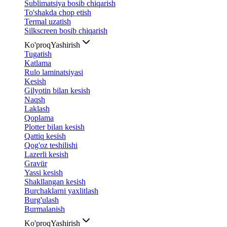
Sublimatsiya bosib chiqarish
To'shakda chop etish
Termal uzatish
Silkscreen bosib chiqarish
Ko'proq
Yashirish
Tugatish
Katlama
Rulo laminatsiyasi
Kesish
Gilyotin bilan kesish
Naqsh
Laklash
Qoplama
Plotter bilan kesish
Qattiq kesish
Qog'oz teshilishi
Lazerli kesish
Gravür
Yassi kesish
Shakllangan kesish
Burchaklarni yaxlitlash
Burg'ulash
Burmalanish
Ko'proq
Yashirish