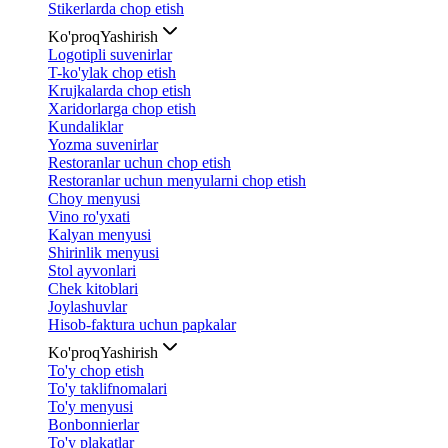
Stikerlarda chop etish
Ko'proq
Yashirish
Logotipli suvenirlar
T-ko'ylak chop etish
Krujkalarda chop etish
Xaridorlarga chop etish
Kundaliklar
Yozma suvenirlar
Restoranlar uchun chop etish
Restoranlar uchun menyularni chop etish
Choy menyusi
Vino ro'yxati
Kalyan menyusi
Shirinlik menyusi
Stol ayvonlari
Chek kitoblari
Joylashuvlar
Hisob-faktura uchun papkalar
Ko'proq
Yashirish
To'y chop etish
To'y taklifnomalari
To'y menyusi
Bonbonnierlar
To'y plakatlar