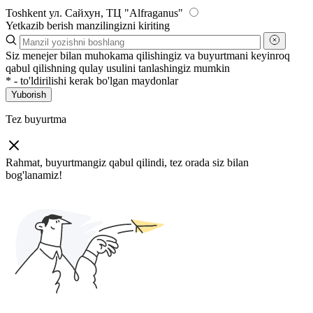
Toshkent
ул. Сайхун, ТЦ "Alfraganus"
Yetkazib berish manzilingizni kiriting
Siz menejer bilan muhokama qilishingiz va buyurtmani keyinroq
qabul qilishning qulay usulini tanlashingiz mumkin
*
- to'ldirilishi kerak bo'lgan maydonlar
Yuborish
Tez buyurtma
Rahmat, buyurtmangiz qabul qilindi, tez orada siz bilan
bog'lanamiz!