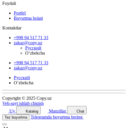
Foydali
Portfel
Buyurtma holati
Kontaktlar
+998 94 517 71 33
zakaz@copy.uz
Русский
O‘zbekcha
+998 94 517 71 33
zakaz@copy.uz
Русский
O‘zbekcha
Copyright © 2025 Copy.uz
Veb-sayt ishlab chiqish
Uy
Manzillar
Katalog
Chat
Telegramda buyurtma bering
Tez buyurtma