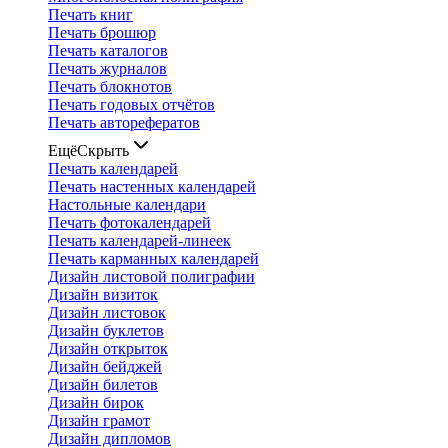
Печать книг
Печать брошюр
Печать каталогов
Печать журналов
Печать блокнотов
Печать годовых отчётов
Печать авторефератов
Ещё
Скрыть
Печать календарей
Печать настенных календарей
Настольные календари
Печать фотокалендарей
Печать календарей-линеек
Печать карманных календарей
Дизайн листовой полиграфии
Дизайн визиток
Дизайн листовок
Дизайн буклетов
Дизайн открыток
Дизайн бейджей
Дизайн билетов
Дизайн бирок
Дизайн грамот
Дизайн дипломов