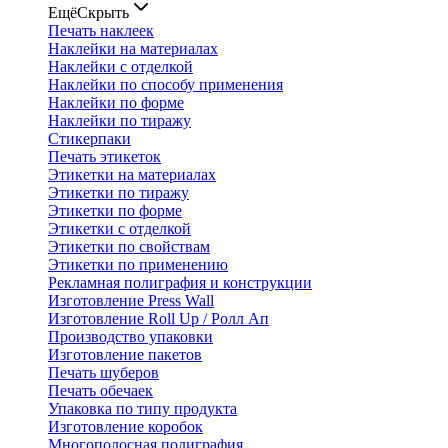
Ещё
Скрыть
Печать наклеек
Наклейки на материалах
Наклейки с отделкой
Наклейки по способу применения
Наклейки по форме
Наклейки по тиражу
Стикерпаки
Печать этикеток
Этикетки на материалах
Этикетки по тиражу
Этикетки по форме
Этикетки с отделкой
Этикетки по свойствам
Этикетки по применению
Рекламная полиграфия и конструкции
Изготовление Press Wall
Изготовление Roll Up / Ролл Ап
Производство упаковки
Изготовление пакетов
Печать шуберов
Печать обечаек
Упаковка по типу продукта
Изготовление коробок
Многополосная полиграфия