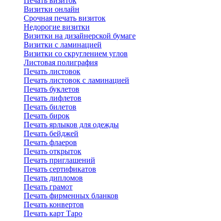
Печать визиток
Визитки онлайн
Срочная печать визиток
Недорогие визитки
Визитки на дизайнерской бумаге
Визитки с ламинацией
Визитки со скруглением углов
Листовая полиграфия
Печать листовок
Печать листовок с ламинацией
Печать буклетов
Печать лифлетов
Печать билетов
Печать бирок
Печать ярлыков для одежды
Печать бейджей
Печать флаеров
Печать открыток
Печать приглашений
Печать сертификатов
Печать дипломов
Печать грамот
Печать фирменных бланков
Печать конвертов
Печать карт Таро