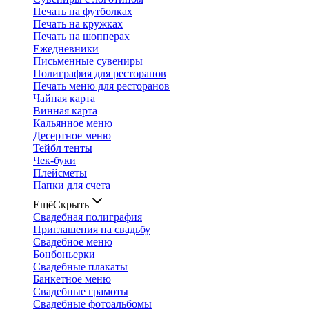
Печать на футболках
Печать на кружках
Печать на шопперах
Ежедневники
Письменные сувениры
Полиграфия для ресторанов
Печать меню для ресторанов
Чайная карта
Винная карта
Кальянное меню
Десертное меню
Тейбл тенты
Чек-буки
Плейсметы
Папки для счета
Ещё
Скрыть
Свадебная полиграфия
Приглашения на свадьбу
Свадебное меню
Бонбоньерки
Свадебные плакаты
Банкетное меню
Свадебные грамоты
Свадебные фотоальбомы