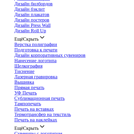
Дизайн билбордов
Дизайн бэклит
Дизайн плакатов
Дизайн постеров
Дизайн Press Wall
Дизайн Roll Up
Ещё
Скрыть
Верстка полиграфии
Подготовка к печати
Дизайн корпоративных сувениров
Нанесение логотипа
Шелкография
Тиснение
Лазерная гравировка
Вышивка
Прямая печать
УФ Печать
Сублимационная печать
Тампопечать
Печать на вставках
Термотрансфер на текстиль
Печать на наклейках
Ещё
Скрыть
Сувениры с логотипом