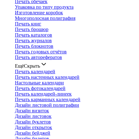
Печать обечаек
Упаковка по типу продукта
Изготовление коробок
Многополосная полиграфия
Печать книг
Печать брошюр
Печать каталогов
Печать журналов
Печать блокнотов
Печать годовых отчётов
Печать авторефератов
Ещё
Скрыть
Печать календарей
Печать настенных календарей
Настольные календари
Печать фотокалендарей
Печать календарей-линеек
Печать карманных календарей
Дизайн листовой полиграфии
Дизайн визиток
Дизайн листовок
Дизайн буклетов
Дизайн открыток
Дизайн бейджей
Дизайн билетов