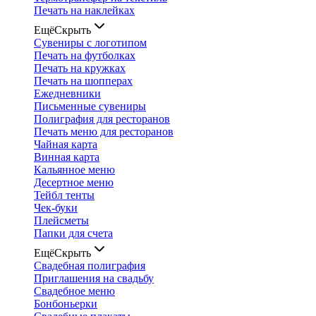
Печать на наклейках
Ещё
Скрыть
Сувениры с логотипом
Печать на футболках
Печать на кружках
Печать на шопперах
Ежедневники
Письменные сувениры
Полиграфия для ресторанов
Печать меню для ресторанов
Чайная карта
Винная карта
Кальянное меню
Десертное меню
Тейбл тенты
Чек-буки
Плейсметы
Папки для счета
Ещё
Скрыть
Свадебная полиграфия
Приглашения на свадьбу
Свадебное меню
Бонбоньерки