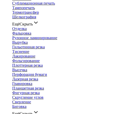
Сублимационная печать
Тампопечать
Термотрансфер
Шелкография
Ещё
Скрыть
Отделка
Фальцовка
Рулонное ламинирование
Вырубка
Гильотинная резка
Тиснение
Лакирование
Фольгирование
Плоттерная резка
Высечка
Перфорация бумаги
Лазерная резка
Гравировка
Планшетная резка
Фигурная резка
Скругление углов
Сверление
Биговка
Ещё
Скрыть