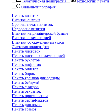
Тематическая полиграфия
Технологии печати
Онлайн-типография
Печать визиток
Визитки онлайн
Срочная печать визиток
Недорогие визитки
Визитки на дизайнерской бумаге
Визитки с ламинацией
Визитки со скруглением углов
Листовая полиграфия
Печать листовок
Печать листовок с ламинацией
Печать буклетов
Печать лифлетов
Печать билетов
Печать бирок
Печать ярлыков для одежды
Печать бейджей
Печать флаеров
Печать открыток
Печать приглашений
Печать сертификатов
Печать дипломов
Печать грамот