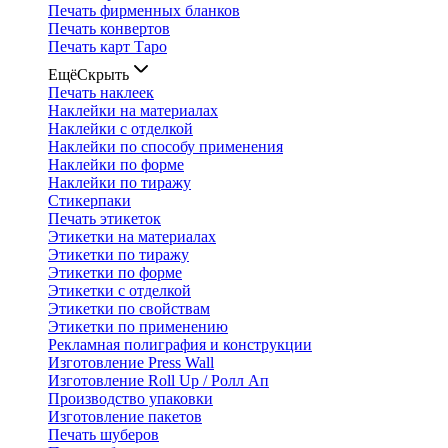
Печать фирменных бланков
Печать конвертов
Печать карт Таро
Ещё
Скрыть
Печать наклеек
Наклейки на материалах
Наклейки с отделкой
Наклейки по способу применения
Наклейки по форме
Наклейки по тиражу
Стикерпаки
Печать этикеток
Этикетки на материалах
Этикетки по тиражу
Этикетки по форме
Этикетки с отделкой
Этикетки по свойствам
Этикетки по применению
Рекламная полиграфия и конструкции
Изготовление Press Wall
Изготовление Roll Up / Ролл Ап
Производство упаковки
Изготовление пакетов
Печать шуберов