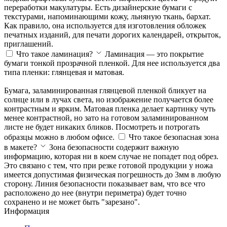
переработки макулатуры. Есть дизайнерские бумаги с
текстурами, напоминающими кожу, льняную ткань, бархат.
Как правило, она используется для изготовления обложек
печатных изданий, для печати дорогих календарей, открыток,
приглашений.
Что такое ламинация?
Ламинация — это покрытие
бумаги тонкой прозрачной пленкой. Для нее используется два
типа пленки: глянцевая и матовая.
Бумага, заламинированная глянцевой пленкой бликует на
солнце или в лучах света, но изображение получается более
контрастным и ярким. Матовая пленка делает картинку чуть
менее контрастной, но зато на готовом заламинированном
листе не будет никаких бликов. Посмотреть и потрогать
образцы можно в любом офисе.
Что такое безопасная зона
в макете?
Зона безопасности содержит важную
информацию, которая ни в коем случае не попадет под обрез.
Это связано с тем, что при резке готовой продукции у ножа
имеется допустимая физическая погрешность до 3мм в любую
сторону. Линия безопасности показывает вам, что все что
расположено до нее (внутри периметра) будет точно
сохранено и не может быть "зарезано".
Информация