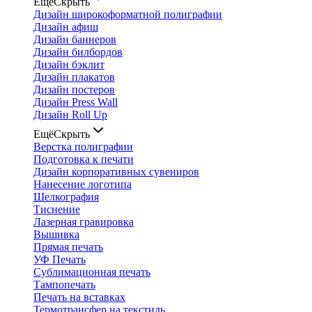
Ещё
Скрыть
Дизайн широкоформатной полиграфии
Дизайн афиш
Дизайн баннеров
Дизайн билбордов
Дизайн бэклит
Дизайн плакатов
Дизайн постеров
Дизайн Press Wall
Дизайн Roll Up
Ещё
Скрыть
Верстка полиграфии
Подготовка к печати
Дизайн корпоративных сувениров
Нанесение логотипа
Шелкография
Тиснение
Лазерная гравировка
Вышивка
Прямая печать
УФ Печать
Сублимационная печать
Тампопечать
Печать на вставках
Термотрансфер на текстиль