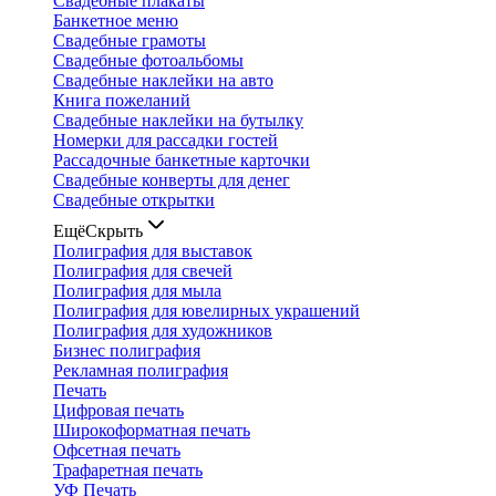
Свадебные плакаты
Банкетное меню
Свадебные грамоты
Свадебные фотоальбомы
Свадебные наклейки на авто
Книга пожеланий
Свадебные наклейки на бутылку
Номерки для рассадки гостей
Рассадочные банкетные карточки
Свадебные конверты для денег
Свадебные открытки
Ещё
Скрыть
Полиграфия для выставок
Полиграфия для свечей
Полиграфия для мыла
Полиграфия для ювелирных украшений
Полиграфия для художников
Бизнес полиграфия
Рекламная полиграфия
Печать
Цифровая печать
Широкоформатная печать
Офсетная печать
Трафаретная печать
УФ Печать