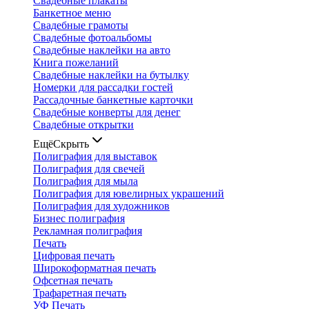
Свадебные плакаты
Банкетное меню
Свадебные грамоты
Свадебные фотоальбомы
Свадебные наклейки на авто
Книга пожеланий
Свадебные наклейки на бутылку
Номерки для рассадки гостей
Рассадочные банкетные карточки
Свадебные конверты для денег
Свадебные открытки
Ещё
Скрыть
Полиграфия для выставок
Полиграфия для свечей
Полиграфия для мыла
Полиграфия для ювелирных украшений
Полиграфия для художников
Бизнес полиграфия
Рекламная полиграфия
Печать
Цифровая печать
Широкоформатная печать
Офсетная печать
Трафаретная печать
УФ Печать