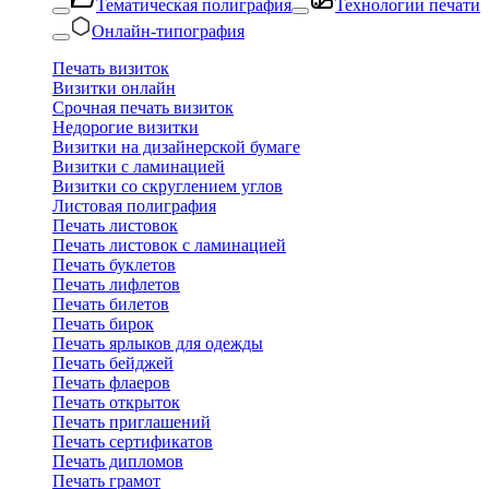
Тематическая полиграфия
Технологии печати
Онлайн-типография
Печать визиток
Визитки онлайн
Срочная печать визиток
Недорогие визитки
Визитки на дизайнерской бумаге
Визитки с ламинацией
Визитки со скруглением углов
Листовая полиграфия
Печать листовок
Печать листовок с ламинацией
Печать буклетов
Печать лифлетов
Печать билетов
Печать бирок
Печать ярлыков для одежды
Печать бейджей
Печать флаеров
Печать открыток
Печать приглашений
Печать сертификатов
Печать дипломов
Печать грамот