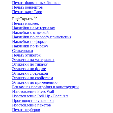
Печать фирменных бланков
Печать конвертов
Печать карт Таро
Ещё
Скрыть
Печать наклеек
Наклейки на материалах
Наклейки с отделкой
Наклейки по способу применения
Наклейки по форме
Наклейки по тиражу
Стикерпаки
Печать этикеток
Этикетки на материалах
Этикетки по тиражу
Этикетки по форме
Этикетки с отделкой
Этикетки по свойствам
Этикетки по применению
Рекламная полиграфия и конструкции
Изготовление Press Wall
Изготовление Roll Up / Ролл Ап
Производство упаковки
Изготовление пакетов
Печать шуберов