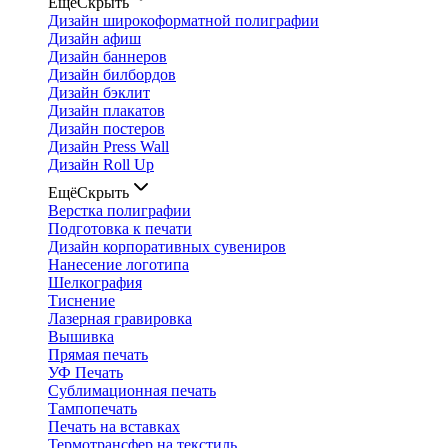
Ещё
Скрыть
Дизайн широкоформатной полиграфии
Дизайн афиш
Дизайн баннеров
Дизайн билбордов
Дизайн бэклит
Дизайн плакатов
Дизайн постеров
Дизайн Press Wall
Дизайн Roll Up
Ещё
Скрыть
Верстка полиграфии
Подготовка к печати
Дизайн корпоративных сувениров
Нанесение логотипа
Шелкография
Тиснение
Лазерная гравировка
Вышивка
Прямая печать
УФ Печать
Сублимационная печать
Тампопечать
Печать на вставках
Термотрансфер на текстиль