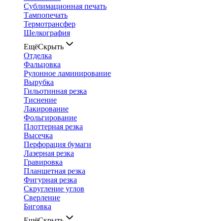
Сублимационная печать
Тампопечать
Термотрансфер
Шелкография
Ещё
Скрыть
Отделка
Фальцовка
Рулонное ламинирование
Вырубка
Гильотинная резка
Тиснение
Лакирование
Фольгирование
Плоттерная резка
Высечка
Перфорация бумаги
Лазерная резка
Гравировка
Планшетная резка
Фигурная резка
Скругление углов
Сверление
Биговка
Ещё
Скрыть