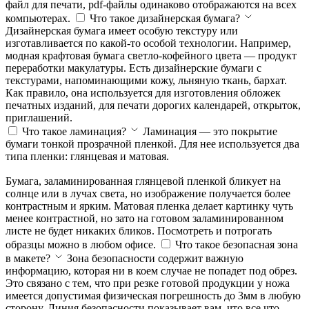
файл для печати, pdf-файлы одинаково отображаются на всех
компьютерах.
Что такое дизайнерская бумага?
Дизайнерская бумага имеет особую текстуру или
изготавливается по какой-то особой технологии. Например,
модная крафтовая бумага светло-кофейного цвета — продукт
переработки макулатуры. Есть дизайнерские бумаги с
текстурами, напоминающими кожу, льняную ткань, бархат.
Как правило, она используется для изготовления обложек
печатных изданий, для печати дорогих календарей, открыток,
приглашений.
Что такое ламинация?
Ламинация — это покрытие
бумаги тонкой прозрачной пленкой. Для нее используется два
типа пленки: глянцевая и матовая.
Бумага, заламинированная глянцевой пленкой бликует на
солнце или в лучах света, но изображение получается более
контрастным и ярким. Матовая пленка делает картинку чуть
менее контрастной, но зато на готовом заламинированном
листе не будет никаких бликов. Посмотреть и потрогать
образцы можно в любом офисе.
Что такое безопасная зона
в макете?
Зона безопасности содержит важную
информацию, которая ни в коем случае не попадет под обрез.
Это связано с тем, что при резке готовой продукции у ножа
имеется допустимая физическая погрешность до 3мм в любую
сторону. Линия безопасности показывает вам, что все что