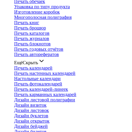
Печать обечаек
Упаковка по типу продукта
Изготовление коробок
Многополосная полиграфия
Печать книг
Печать брошюр
Печать каталогов
Печать журналов
Печать блокнотов
Печать годовых отчётов
Печать авторефератов
Ещё
Скрыть
Печать календарей
Печать настенных календарей
Настольные календари
Печать фотокалендарей
Печать календарей-линеек
Печать карманных календарей
Дизайн листовой полиграфии
Дизайн визиток
Дизайн листовок
Дизайн буклетов
Дизайн открыток
Дизайн бейджей
Дизайн билетов