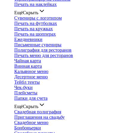
Печать на наклейках
Ещё
Скрыть
Сувениры с логотипом
Печать на футболках
Печать на кружках
Печать на шопперах
Ежедневники
Письменные сувениры
Полиграфия для ресторанов
Печать меню для ресторанов
Чайная карта
Винная карта
Кальянное меню
Десертное меню
Тейбл тенты
Чек-буки
Плейсметы
Папки для счета
Ещё
Скрыть
Свадебная полиграфия
Приглашения на свадьбу
Свадебное меню
Бонбоньерки