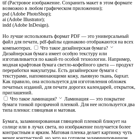
tif (Растровое изображение. Сохранить макет в этом формате
возможно в любом графическом приложении);
psd (Adobe PhotoShop);
ai (Adobe Illustrator);
indd (Adobe InDesign).
Но лучше использовать формат PDF — это универсальный
файл для печати, pdf-файлы одинаково отображаются на всех
компьютерах.
Что такое дизайнерская бумага?
Дизайнерская бумага имеет особую текстуру или
изготавливается по какой-то особой технологии. Например,
модная крафтовая бумага светло-кофейного цвета — продукт
переработки макулатуры. Есть дизайнерские бумаги с
текстурами, напоминающими кожу, льняную ткань, бархат.
Как правило, она используется для изготовления обложек
печатных изданий, для печати дорогих календарей, открыток,
приглашений.
Что такое ламинация?
Ламинация — это покрытие
бумаги тонкой прозрачной пленкой. Для нее используется два
типа пленки: глянцевая и матовая.
Бумага, заламинированная глянцевой пленкой бликует на
солнце или в лучах света, но изображение получается более
контрастным и ярким. Матовая пленка делает картинку чуть
менее контрастной, но зато на готовом заламинированном