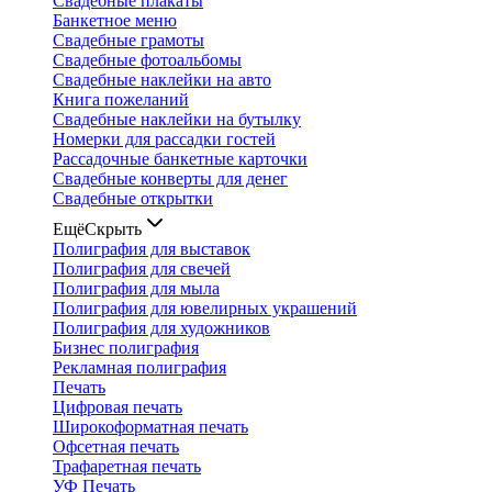
Свадебные плакаты
Банкетное меню
Свадебные грамоты
Свадебные фотоальбомы
Свадебные наклейки на авто
Книга пожеланий
Свадебные наклейки на бутылку
Номерки для рассадки гостей
Рассадочные банкетные карточки
Свадебные конверты для денег
Свадебные открытки
Ещё
Скрыть
Полиграфия для выставок
Полиграфия для свечей
Полиграфия для мыла
Полиграфия для ювелирных украшений
Полиграфия для художников
Бизнес полиграфия
Рекламная полиграфия
Печать
Цифровая печать
Широкоформатная печать
Офсетная печать
Трафаретная печать
УФ Печать