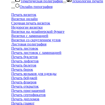
Тематическая полиграфия
Технологии печати
Онлайн-типография
Печать визиток
Визитки онлайн
Срочная печать визиток
Недорогие визитки
Визитки на дизайнерской бумаге
Визитки с ламинацией
Визитки со скруглением углов
Листовая полиграфия
Печать листовок
Печать листовок с ламинацией
Печать буклетов
Печать лифлетов
Печать билетов
Печать бирок
Печать ярлыков для одежды
Печать бейджей
Печать флаеров
Печать открыток
Печать приглашений
Печать сертификатов
Печать дипломов
Печать грамот