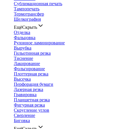
Сублимационная печать
Тампопечать
Термотрансфер
Шелкография
Ещё
Скрыть
Отделка
Фальцовка
Рулонное ламинирование
Вырубка
Гильотинная резка
Тиснение
Лакирование
Фольгирование
Плоттерная резка
Высечка
Перфорация бумаги
Лазерная резка
Гравировка
Планшетная резка
Фигурная резка
Скругление углов
Сверление
Биговка
Ещё
Скрыть