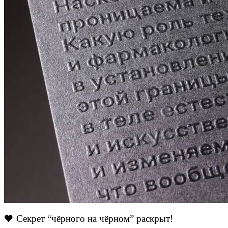
🖤 Секрет “чёрного на чёрном” раскрыт!