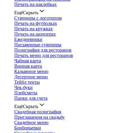
Печать на наклейках
Ещё
Скрыть
Сувениры с логотипом
Печать на футболках
Печать на кружках
Печать на шопперах
Ежедневники
Письменные сувениры
Полиграфия для ресторанов
Печать меню для ресторанов
Чайная карта
Винная карта
Кальянное меню
Десертное меню
Тейбл тенты
Чек-буки
Плейсметы
Папки для счета
Ещё
Скрыть
Свадебная полиграфия
Приглашения на свадьбу
Свадебное меню
Бонбоньерки