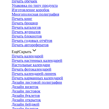
Печать обечаек
Упаковка по типу продукта
Изготовление коробок
Многополосная полиграфия
Печать книг
Печать брошюр
Печать каталогов
Печать журналов
Печать блокнотов
Печать годовых отчётов
Печать авторефератов
Ещё
Скрыть
Печать календарей
Печать настенных календарей
Настольные календари
Печать фотокалендарей
Печать календарей-линеек
Печать карманных календарей
Дизайн листовой полиграфии
Дизайн визиток
Дизайн листовок
Дизайн буклетов
Дизайн открыток
Дизайн бейджей
Дизайн билетов