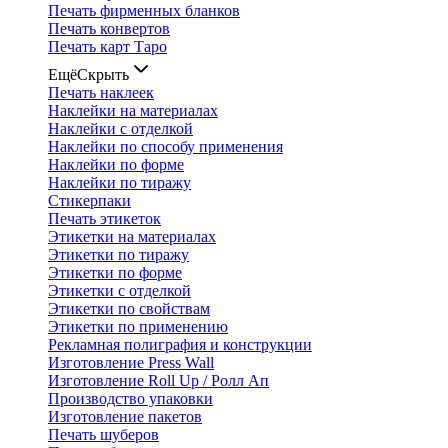
Печать фирменных бланков
Печать конвертов
Печать карт Таро
Ещё
Скрыть
Печать наклеек
Наклейки на материалах
Наклейки с отделкой
Наклейки по способу применения
Наклейки по форме
Наклейки по тиражу
Стикерпаки
Печать этикеток
Этикетки на материалах
Этикетки по тиражу
Этикетки по форме
Этикетки с отделкой
Этикетки по свойствам
Этикетки по применению
Рекламная полиграфия и конструкции
Изготовление Press Wall
Изготовление Roll Up / Ролл Ап
Производство упаковки
Изготовление пакетов
Печать шуберов