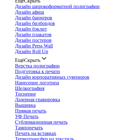
Ещё
Скрыть
Дизайн широкоформатной полиграфии
Дизайн афиш
Дизайн баннеров
Дизайн билбордов
Дизайн бэклит
Дизайн плакатов
Дизайн постеров
Дизайн Press Wall
Дизайн Roll Up
Ещё
Скрыть
Верстка полиграфии
Подготовка к печати
Дизайн корпоративных сувениров
Нанесение логотипа
Шелкография
Тиснение
Лазерная гравировка
Вышивка
Прямая печать
УФ Печать
Сублимационная печать
Тампопечать
Печать на вставках
Термотрансфер на текстиль